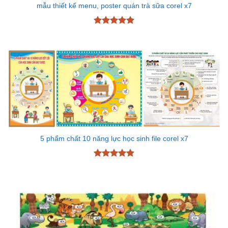
mẫu thiết kế menu, poster quán trà sữa corel x7
Được xếp
hạng
5
5
sao
5 phẩm chất 10 năng lực học sinh file corel x7
Được xếp
hạng
4.83
5 sao