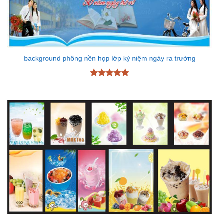
background phông nền họp lớp kỷ niệm ngày ra trường
Được xếp
hạng
5
5
sao