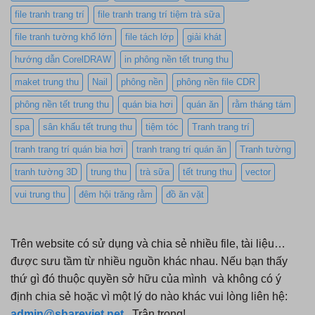
file tranh trang trí
file tranh trang trí tiệm trà sữa
file tranh tường khổ lớn
file tách lớp
giải khát
hướng dẫn CorelDRAW
in phông nền tết trung thu
maket trung thu
Nail
phông nền
phông nền file CDR
phông nền tết trung thu
quán bia hơi
quán ăn
rằm tháng tám
spa
sân khấu tết trung thu
tiệm tóc
Tranh trang trí
tranh trang trí quán bia hơi
tranh trang trí quán ăn
Tranh tường
tranh tường 3D
trung thu
trà sữa
tết trung thu
vector
vui trung thu
đêm hội trăng rằm
đồ ăn vặt
Trên website có sử dụng và chia sẻ nhiều file, tài liệu…
được sưu tầm từ nhiều nguồn khác nhau. Nếu bạn thấy
thứ gì đó thuộc quyền sở hữu của mình và không có ý
định chia sẻ hoặc vì một lý do nào khác vui lòng liên hệ:
admin@shareviet.net
. Trân trọng!