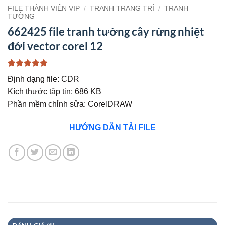
FILE THÀNH VIÊN VIP
/
TRANH TRANG TRÍ
/
TRANH
TƯỜNG
662425 file tranh tường cây rừng nhiệt
đới vector corel 12
5
1
trên 5
Định dạng file: CDR
dựa trên
đánh giá
Kích thước tập tin: 686 KB
Phần mềm chỉnh sửa: CorelDRAW
HƯỚNG DẪN TẢI FILE