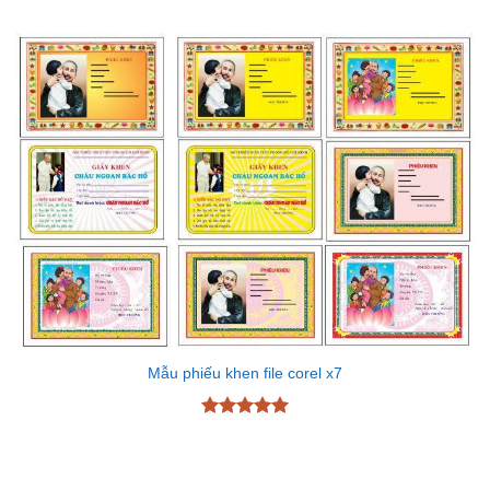
Mẫu phiếu khen file corel x7
Được xếp
hạng
5
5
sao