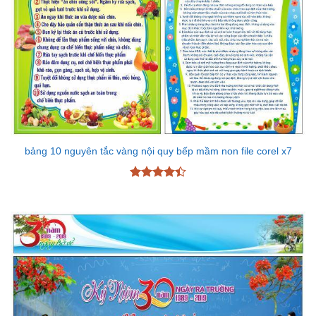
bảng 10 nguyên tắc vàng nội quy bếp mầm non file corel x7
Được xếp
hạng
4.43
5 sao