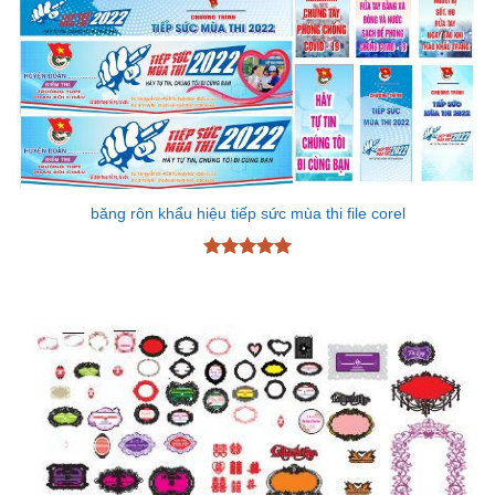
băng rôn khẩu hiệu tiếp sức mùa thi file corel
Được xếp
hạng
5
5
sao