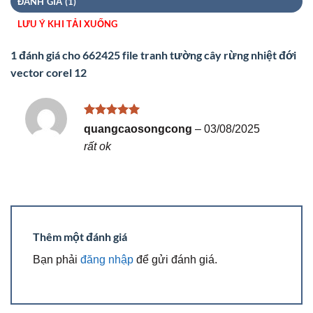
ĐÁNH GIÁ (1)
LƯU Ý KHI TẢI XUỐNG
1 đánh giá cho
662425 file tranh tường cây rừng nhiệt đới
vector corel 12
Được xếp
quangcaosongcong
–
03/08/2025
hạng
5
5
rất ok
sao
Thêm một đánh giá
Bạn phải
đăng nhập
để gửi đánh giá.