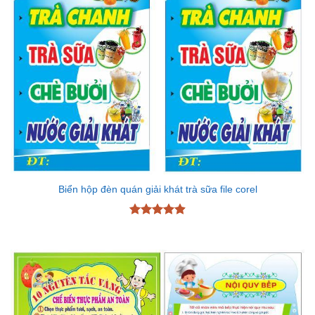
Biển hộp đèn quán giải khát trà sữa file corel
Được xếp
hạng
4.89
5 sao