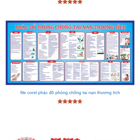
Được xếp
hạng
5
5
sao
file corel phác đồ phòng chống tai nạn thương tích
Được xếp
hạng
4.67
5 sao