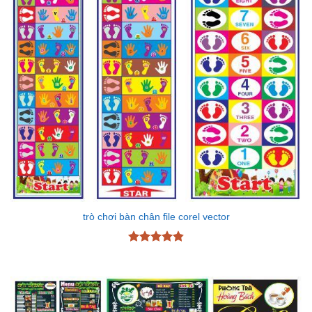
trò chơi bàn chân file corel vector
Được xếp
hạng
4.87
5 sao