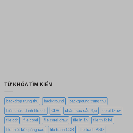
TỪ KHÓA TÌM KIẾM
backdrop trung thu
background
background trung thu
biển chức danh file cdr
CDR
chăm sóc sắc đẹp
corel Draw
file cdr
file corel
file corel draw
file in ấn
file thiết kế
file thiết kế quảng cáo
file tranh CDR
file tranh PSD