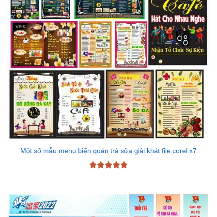
Một số mẫu menu biển quán trà sữa giải khát file corel x7
Được xếp
hạng
5
5
sao