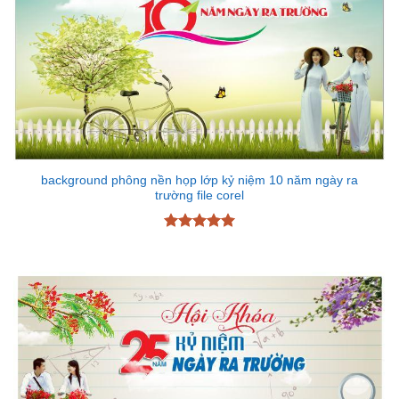
background phông nền họp lớp kỷ niệm 10 năm ngày ra
trường file corel
Được xếp
hạng
5
5
sao