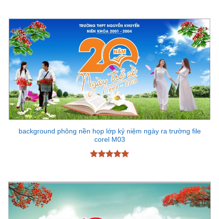
Được xếp
hạng
5
5
sao
background phông nền họp lớp kỷ niệm ngày ra trường file
corel M03
Được xếp
hạng
5
5
sao