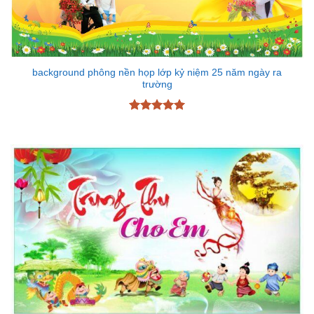
background phông nền họp lớp kỷ niệm 25 năm ngày ra
trường
Được xếp
hạng
5
5
sao