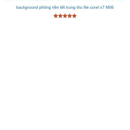
background phông nền tết trung thu file corel x7 M06
Được xếp
hạng
5
5
sao