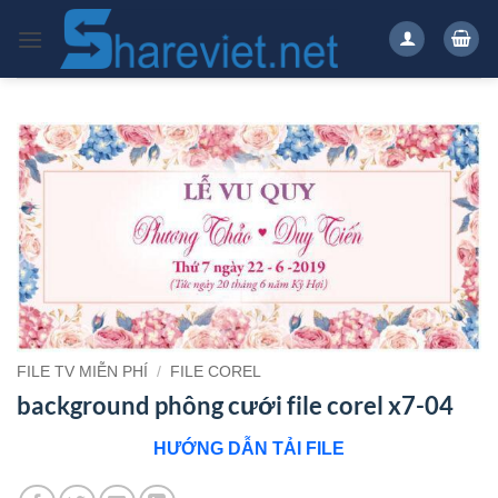
Bỏ
qua
nội
dung
FILE TV MIỄN PHÍ
/
FILE COREL
background phông cưới file corel x7-04
HƯỚNG DẪN TẢI FILE