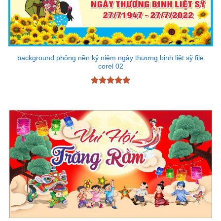
background phông nền kỷ niệm ngày thương binh liệt sỹ file
corel 02
Được xếp
hạng
5
5
sao