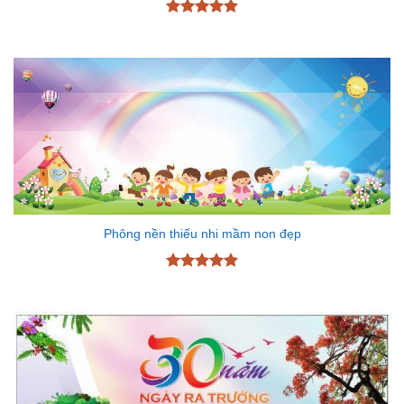
Được xếp
hạng
5
5
sao
Phông nền thiếu nhi mầm non đẹp
Được xếp
hạng
5
5
sao