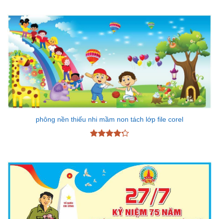
hạng
5
5
sao
phông nền thiếu nhi mầm non tách lớp file corel
Được xếp
hạng
4.25
5 sao