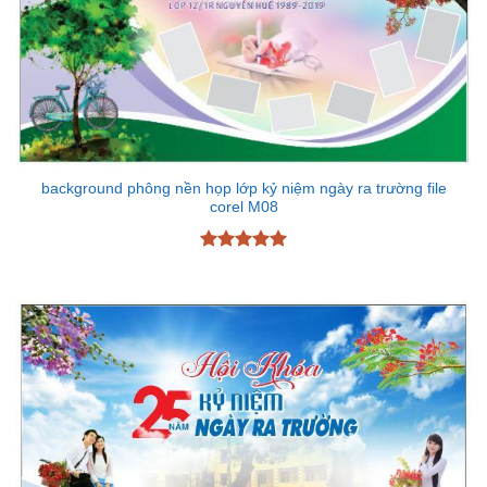
background phông nền họp lớp kỷ niệm ngày ra trường file
corel M08
Được xếp
hạng
5
5
sao