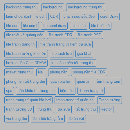
backdrop trung thu
background
background trung thu
biển chức danh file cdr
CDR
chăm sóc sắc đẹp
corel Draw
file cdr
file corel
file corel draw
file in ấn
file thiết kế
file thiết kế quảng cáo
file tranh CDR
file tranh PSD
file tranh trang trí
file tranh trang trí tiệm trà sữa
file tranh tường khổ lớn
file tách lớp
giải khát
hướng dẫn CorelDRAW
in phông nền tết trung thu
maket trung thu
Nail
phông nền
phông nền file CDR
phông nền tết trung thu
quán bia hơi
quán ăn
rằm tháng tám
spa
sân khấu tết trung thu
tiệm tóc
Tranh trang trí
tranh trang trí quán bia hơi
tranh trang trí quán ăn
Tranh tường
tranh tường 3D
trung thu
trà sữa
tết trung thu
vector
vui trung thu
đêm hội trăng rằm
đồ ăn vặt