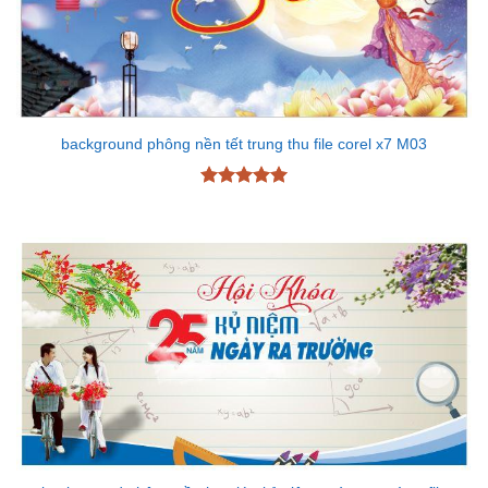
background phông nền tết trung thu file corel x7 M03
Được xếp
hạng
5
5
sao