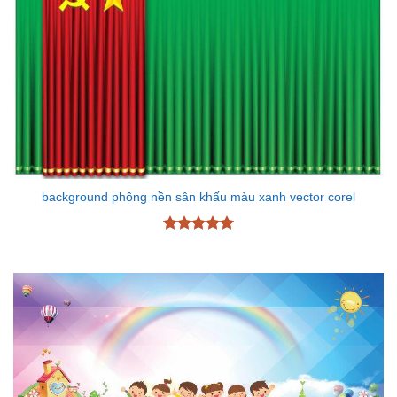
background phông nền sân khấu màu xanh vector corel
Được xếp
hạng
5
5
sao