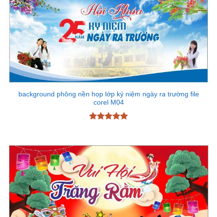
background phông nền họp lớp kỷ niệm ngày ra trường file
corel M04
Được xếp
hạng
5
5
sao