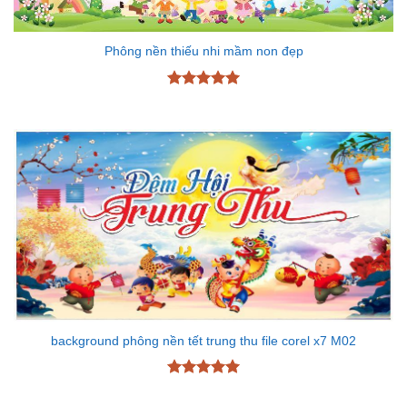
Phông nền thiếu nhi mầm non đẹp
Được xếp
hạng
5
5
sao
background phông nền tết trung thu file corel x7 M02
Được xếp
hạng
5
5