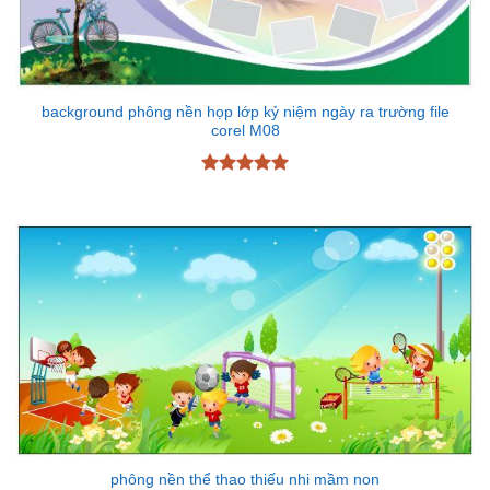
background phông nền họp lớp kỷ niệm ngày ra trường file
corel M08
Được xếp
hạng
5
5
sao
phông nền thể thao thiếu nhi mầm non