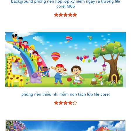
background phông nền họp lớp kỷ niệm ngày ra trường file
corel M05
Được xếp
hạng
4.67
5 sao
phông nền thiếu nhi mầm non tách lớp file corel
Được xếp
hạng
4.25
5 sao