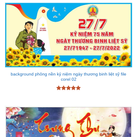
sao
background phông nền kỷ niệm ngày thương binh liệt sỹ file
corel 02
Được xếp
hạng
5
5
sao