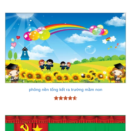
phông nền tổng kết ra trường mầm non
Được xếp
hạng
4.6
5 sao