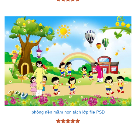
Được xếp
hạng
5
5
sao
phông nền mầm non tách lớp file PSD
Được xếp
hạng
5
5