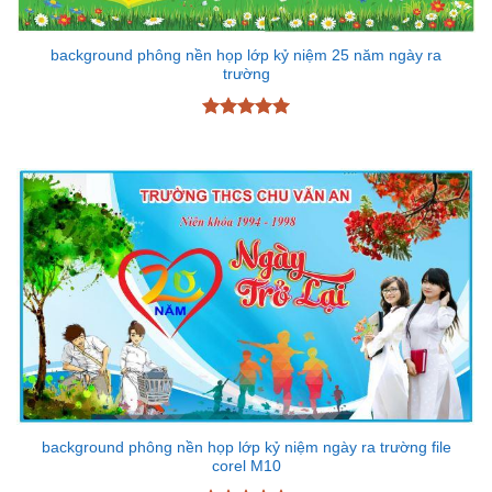
background phông nền họp lớp kỷ niệm 25 năm ngày ra
trường
Được xếp
hạng
5
5
sao
background phông nền họp lớp kỷ niệm ngày ra trường file
corel M10