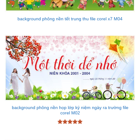
background phông nền tết trung thu file corel x7 M04
background phông nền họp lớp kỷ niệm ngày ra trường file
corel M02
Được xếp
hạng
5
5
sao