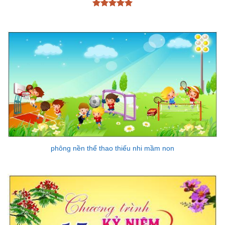
Được xếp
hạng
5
5
sao
phông nền thể thao thiếu nhi mầm non