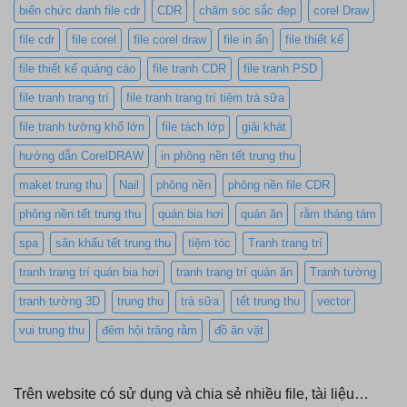
biển chức danh file cdr
CDR
chăm sóc sắc đẹp
corel Draw
file cdr
file corel
file corel draw
file in ấn
file thiết kế
file thiết kế quảng cáo
file tranh CDR
file tranh PSD
file tranh trang trí
file tranh trang trí tiệm trà sữa
file tranh tường khổ lớn
file tách lớp
giải khát
hướng dẫn CorelDRAW
in phông nền tết trung thu
maket trung thu
Nail
phông nền
phông nền file CDR
phông nền tết trung thu
quán bia hơi
quán ăn
rằm tháng tám
spa
sân khấu tết trung thu
tiệm tóc
Tranh trang trí
tranh trang trí quán bia hơi
tranh trang trí quán ăn
Tranh tường
tranh tường 3D
trung thu
trà sữa
tết trung thu
vector
vui trung thu
đêm hội trăng rằm
đồ ăn vặt
Trên website có sử dụng và chia sẻ nhiều file, tài liệu…