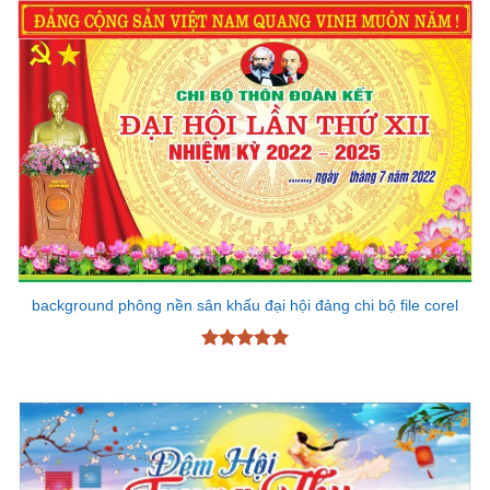
background phông nền sân khấu đại hội đảng chi bộ file corel
Được xếp
hạng
5
5
sao