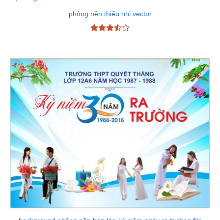
phông nền thiếu nhi vector
Được
xếp
hạng
3.5
5
sao