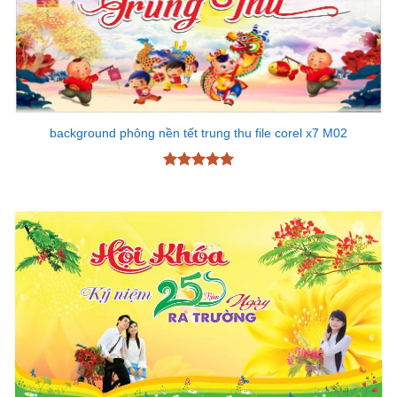
background phông nền tết trung thu file corel x7 M02
Được xếp
hạng
5
5
sao