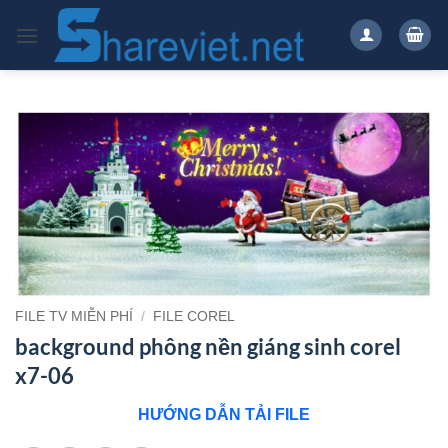
Bỏ
qua
nội
dung
FILE TV MIỄN PHÍ
/
FILE COREL
background phông nền giáng sinh corel
x7-06
HƯỚNG DẪN TẢI FILE