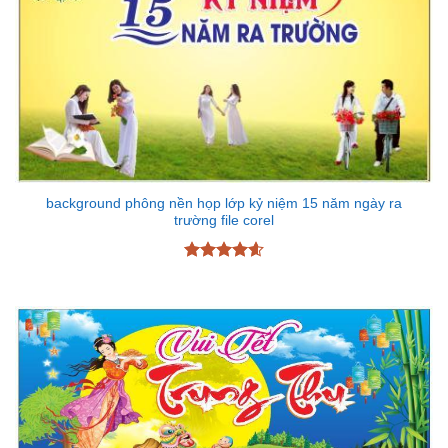
background phông nền họp lớp kỷ niệm 15 năm ngày ra
trường file corel
Được xếp
hạng
4.6
5 sao