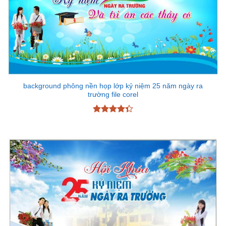
background phông nền họp lớp kỷ niệm 25 năm ngày ra
trường file corel
Được xếp
hạng
4.33
5 sao