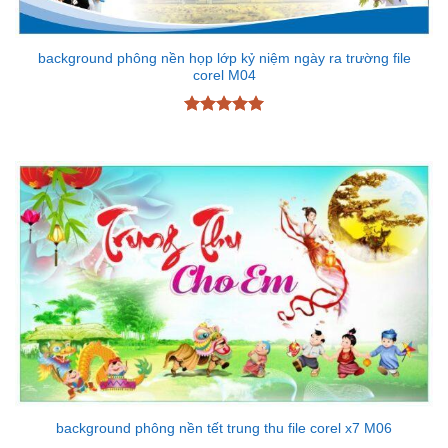
background phông nền họp lớp kỷ niệm ngày ra trường file
corel M04
Được xếp
hạng
5
5
sao
background phông nền tết trung thu file corel x7 M06