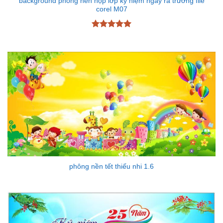
background phông nền họp lớp kỷ niệm ngày ra trường file
corel M07
Được xếp
hạng
5
5
sao
phông nền tết thiếu nhi 1.6