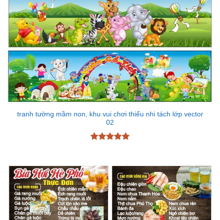
tranh tường mầm non, khu vui chơi thiếu nhi tách lớp vector
02
Được xếp
hạng
5
5
sao