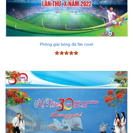
Phông giải bóng đá file corel
Được xếp
hạng
5
5
sao