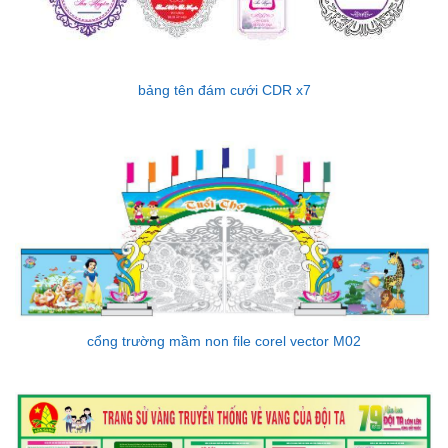
bảng tên đám cưới CDR x7
cổng trường mầm non file corel vector M02