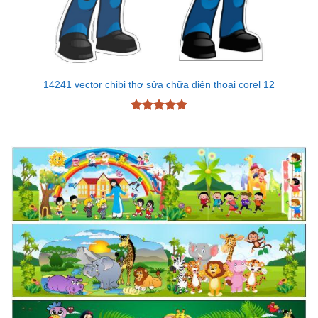
14241 vector chibi thợ sửa chữa điện thoại corel 12
Được xếp
hạng
5
5
sao