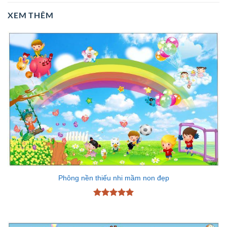
XEM THÊM
Phông nền thiếu nhi mầm non đẹp
Được xếp
hạng
5
5
sao