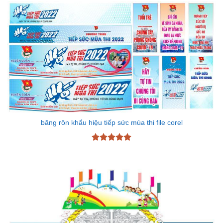
sao
băng rôn khẩu hiệu tiếp sức mùa thi file corel
Được xếp
hạng
5
5
sao