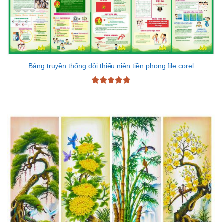
Bảng truyền thống đội thiếu niên tiền phong file corel
Được xếp
hạng
4.7
5
sao