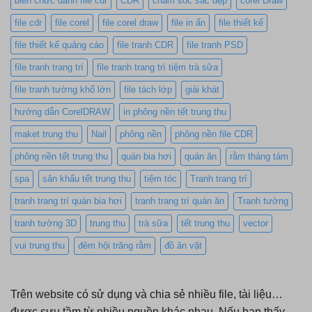
biển chức danh file cdr
CDR
chăm sóc sắc đẹp
corel Draw
file cdr
file corel
file corel draw
file in ấn
file thiết kế
file thiết kế quảng cáo
file tranh CDR
file tranh PSD
file tranh trang trí
file tranh trang trí tiệm trà sữa
file tranh tường khổ lớn
file tách lớp
giải khát
hướng dẫn CorelDRAW
in phông nền tết trung thu
maket trung thu
Nail
phông nền
phông nền file CDR
phông nền tết trung thu
quán bia hơi
quán ăn
rằm tháng tám
spa
sân khấu tết trung thu
tiệm tóc
Tranh trang trí
tranh trang trí quán bia hơi
tranh trang trí quán ăn
Tranh tường
tranh tường 3D
trung thu
trà sữa
tết trung thu
vector
vui trung thu
đêm hội trăng rằm
đồ ăn vặt
Trên website có sử dụng và chia sẻ nhiều file, tài liệu…
được sưu tầm từ nhiều nguồn khác nhau. Nếu bạn thấy