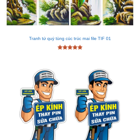
Tranh tứ quý tùng cúc trúc mai file TIF 01
Được xếp
hạng
5
5
sao