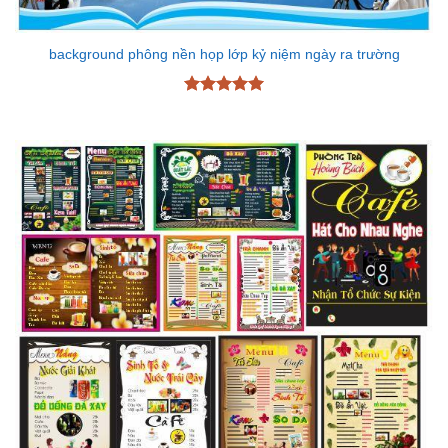
background phông nền họp lớp kỷ niệm ngày ra trường
Được xếp
hạng
5
5
sao