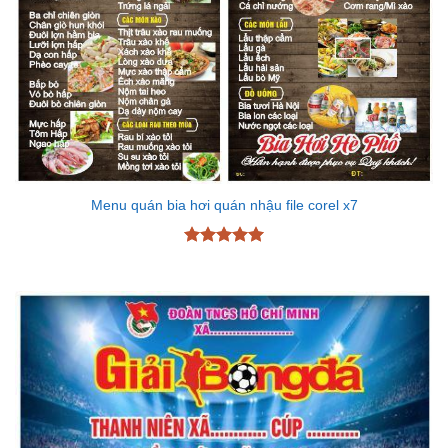
Menu quán bia hơi quán nhậu file corel x7
Được xếp
hạng
5
5
sao