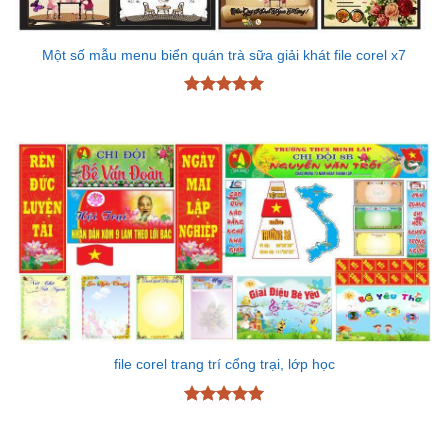
Một số mẫu menu biển quán trà sữa giải khát file corel x7
Được xếp
hạng
5
5
sao
file corel trang trí cổng trại, lớp học
Được xếp
hạng
5
5