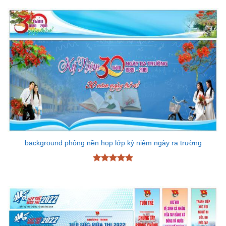
5 sao
background phông nền họp lớp kỷ niệm ngày ra trường
Được xếp
hạng
5
5
sao