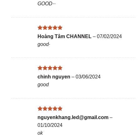
GOOD··
sao
Được xếp
Hoàng Tâm CHANNEL
–
07/02/2024
hạng
5
5
good·
sao
Được xếp
chinh nguyen
–
03/06/2024
hạng
5
5
good
sao
Được xếp
nguyenkhang.led@gmail.com
–
hạng
5
5
01/10/2024
sao
ok