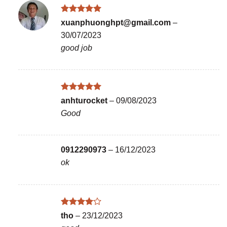
Được xếp
xuanphuonghpt@gmail.com
–
hạng
5
5
30/07/2023
sao
good job
Được xếp
anhturocket
–
09/08/2023
hạng
5
5
Good
sao
0912290973
–
16/12/2023
ok
Được
tho
–
23/12/2023
xếp hạng