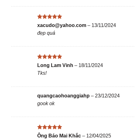
Được xếp
xacudo@yahoo.com
–
13/11/2024
hạng
5
5
đẹp quá
sao
Được xếp
Long Lam Vinh
–
18/11/2024
hạng
5
5
Tks!
sao
quangcaohoanggiahp
–
23/12/2024
gook ok
Được xếp
Ông Báo Mai Khắc
–
12/04/2025