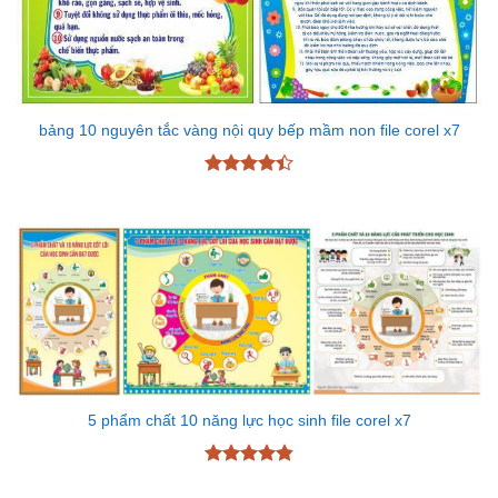
bảng 10 nguyên tắc vàng nội quy bếp mầm non file corel x7
Được xếp
hạng
4.43
5 sao
5 phẩm chất 10 năng lực học sinh file corel x7
Được xếp
hạng
4.83