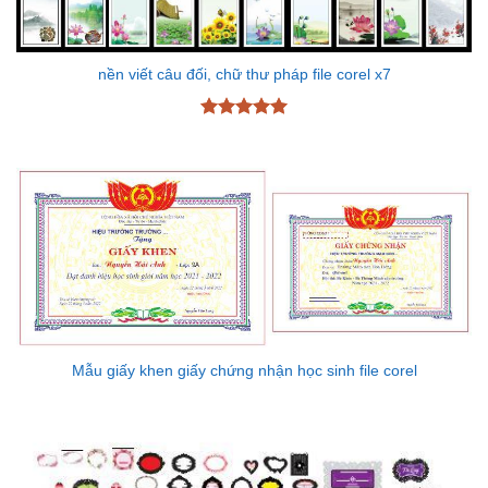
nền viết câu đối, chữ thư pháp file corel x7
Được xếp
hạng
5
5
sao
Mẫu giấy khen giấy chứng nhận học sinh file corel