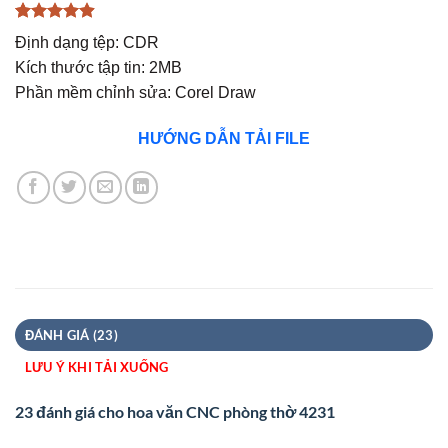
4.86
21
trên 5
Định dạng tệp: CDR
dựa trên
đánh giá
Kích thước tập tin: 2MB
Phần mềm chỉnh sửa: Corel Draw
HƯỚNG DẪN TẢI FILE
ĐÁNH GIÁ (23)
LƯU Ý KHI TẢI XUỐNG
23 đánh giá cho
hoa văn CNC phòng thờ 4231