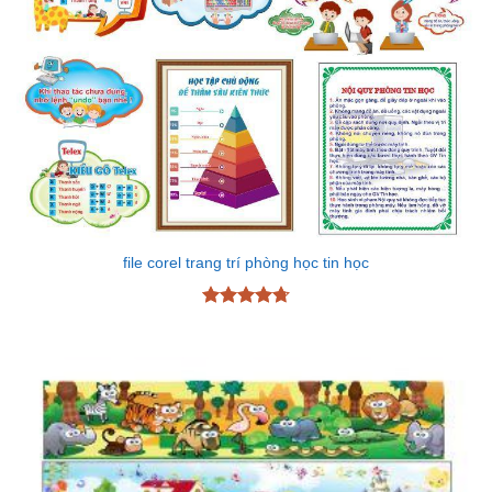
file corel trang trí phòng học tin học
Được xếp
hạng
4.72
5 sao