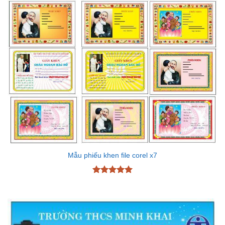
Mẫu phiếu khen file corel x7
Được xếp
hạng
5
5
sao