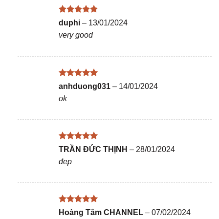
Được xếp
duphi
–
13/01/2024
hạng
5
5
very good
sao
Được xếp
anhduong031
–
14/01/2024
hạng
5
5
ok
sao
Được xếp
TRẦN ĐỨC THỊNH
–
28/01/2024
hạng
5
5
đẹp
sao
Được xếp
Hoàng Tâm CHANNEL
–
07/02/2024
hạng
5
5