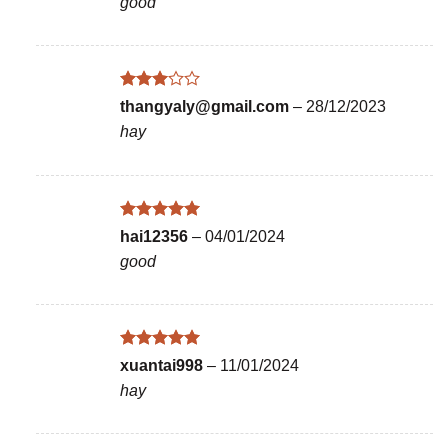
good
4
5 sao
Được
thangyaly@gmail.com
–
28/12/2023
xếp
hay
hạng
3
5 sao
Được xếp
hai12356
–
04/01/2024
hạng
5
5
good
sao
Được xếp
xuantai998
–
11/01/2024
hạng
5
5
hay
sao