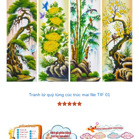
Tranh tứ quý tùng cúc trúc mai file TIF 01
Được xếp
hạng
5
5
sao