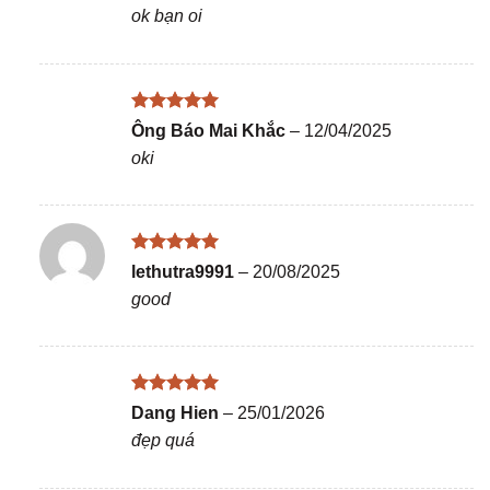
hạng
5
5
ok bạn oi
sao
Được xếp
Ông Báo Mai Khắc
–
12/04/2025
hạng
5
5
oki
sao
Được xếp
lethutra9991
–
20/08/2025
hạng
5
5
good
sao
Được xếp
Dang Hien
–
25/01/2026
hạng
5
5
đẹp quá
sao