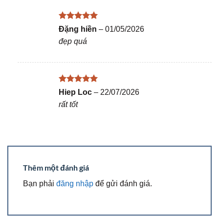
Được xếp
Đặng hiền
–
01/05/2026
hạng
5
5
đẹp quá
sao
Được xếp
Hiep Loc
–
22/07/2026
hạng
5
5
rất tốt
sao
Thêm một đánh giá
Bạn phải
đăng nhập
để gửi đánh giá.