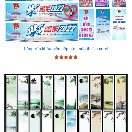
băng rôn khẩu hiệu tiếp sức mùa thi file corel
Được xếp
hạng
5
5
sao