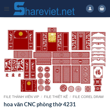
Bỏ
qua
nội
dung
FILE THÀNH VIÊN VIP
/
FILE THIẾT KẾ
/
FILE COREL DRAW
hoa văn CNC phòng thờ 4231