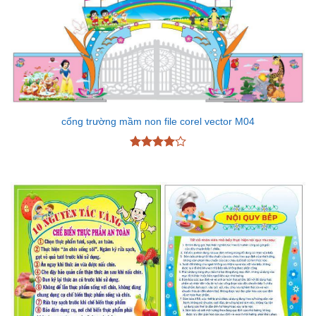
cổng trường mầm non file corel vector M04
Được
xếp hạng
4
5 sao