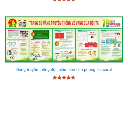
Được xếp
hạng
4.78
5 sao
Bảng truyền thống đội thiếu niên tiền phong file corel
Được xếp
hạng
4.7
5
sao