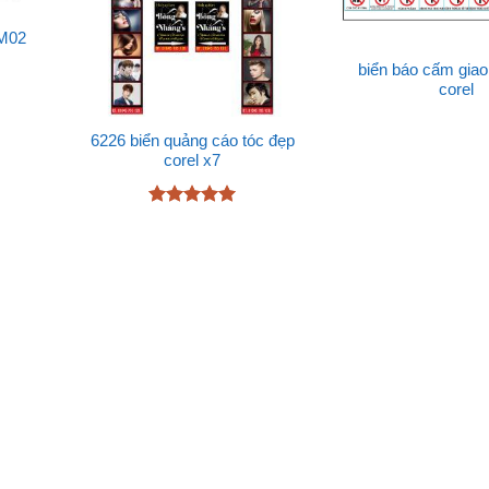
 M02
biển báo cấm giao 
corel
6226 biển quảng cáo tóc đẹp
corel x7
Được xếp
hạng
5
5
sao