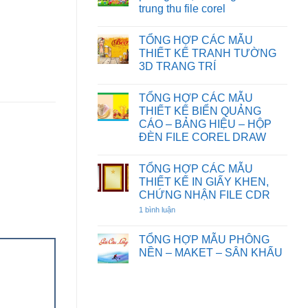
HOẠT
CƯỚI
TƯỜNG
trung thu file corel
HÌNH
FILE
HOA
FILE
COREL
SEN
Không
COREL
DRAW
có
DRAW
TỔNG HỢP CÁC MẪU
bình
luận
THIẾT KẾ TRANH TƯỜNG
ở
3D TRANG TRÍ
Chia
sẻ
Không
một
có
số
TỔNG HỢP CÁC MẪU
bình
background
luận
THIẾT KẾ BIỂN QUẢNG
phông
ở
nền,
CÁO – BẢNG HIỆU – HỘP
TỔNG
đèn
HỢP
ĐÈN FILE COREL DRAW
ông
CÁC
sao
Không
MẪU
tết
có
THIẾT
trung
TỔNG HỢP CÁC MẪU
bình
KẾ
thu
luận
TRANH
THIẾT KẾ IN GIẤY KHEN,
file
ở
TƯỜNG
CHỨNG NHẬN FILE CDR
corel
TỔNG
3D
HỢP
TRANG
1 bình luận
ở
CÁC
TRÍ
TỔNG
MẪU
HỢP
THIẾT
CÁC
TỔNG HỢP MẪU PHÔNG
KẾ
MẪU
BIỂN
NỀN – MAKET – SÂN KHẤU
THIẾT
QUẢNG
KẾ
Không
CÁO
IN
có
–
GIẤY
bình
BẢNG
KHEN,
luận
HIỆU
CHỨNG
ở
–