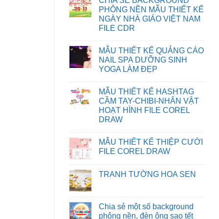
CHIA SẺ BACKGROUND
KHẮC
bình
PHỤC
luận
PHÔNG NỀN MẪU THIẾT KẾ
LỖI
ở
NGÀY NHÀ GIÁO VIỆT NAM
XUẤT
HƯỚNG
FILE
DẪN
FILE CDR
IN
TẢI
BỊ
FILE
Không
SAI
TRÊN
có
MẪU THIẾT KẾ QUẢNG CÁO
MÀU
WEBSITE
bình
TRÊN
luận
NAIL SPA DƯỠNG SINH
CORELDRAW
ở
YOGA LÀM ĐẸP
CHIA
SẺ
Không
BACKGROUND
có
PHÔNG
MẪU THIẾT KẾ HASHTAG
bình
NỀN
luận
CẦM TAY-CHIBI-NHÂN VẬT
MẪU
ở
THIẾT
HOẠT HÌNH FILE COREL
MẪU
KẾ
THIẾT
DRAW
NGÀY
KẾ
NHÀ
Không
QUẢNG
GIÁO
có
CÁO
VIỆT
MẪU THIẾT KẾ THIỆP CƯỚI
bình
NAIL
NAM
luận
SPA
FILE COREL DRAW
FILE
ở
DƯỠNG
CDR
MẪU
Không
SINH
THIẾT
có
YOGA
TRANH TƯỜNG HOA SEN
KẾ
bình
LÀM
HASHTAG
luận
ĐẸP
Không
CẦM
ở
có
TAY-
MẪU
bình
CHIBI-
THIẾT
luận
Chia sẻ một số background
NHÂN
KẾ
ở
VẬT
THIỆP
phông nền, đèn ông sao tết
TRANH