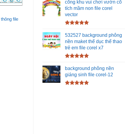
hạng
5.00
cổng khu vui chơi vườn cổ
5 sao
tích mầm non file corel
vector
thông file
Được xếp
hạng
5.00
532527 background phông
5 sao
nền maket thể dục thể thao
trẻ em file corel x7
Được xếp
hạng
5.00
background phông nền
5 sao
giáng sinh file corel-12
Được xếp
hạng
5.00
5 sao