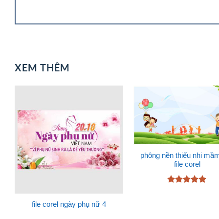
XEM THÊM
phông nền thiếu nhi mầ
file corel
Được xếp
hạng
5
5
file corel ngày phụ nữ 4
sao