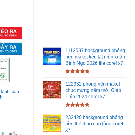
1112537 background phông
nền maket tiệc tất niên xuân
Bính Ngọ 2026 file corel x7
Được xếp
hạng
5.00
122332 phông nền maket
5 sao
chúc mừng năm mới Giáp
 kính, dán
Thìn 2024 corel x7
nh
Được xếp
hạng
5.00
232420 background phông
5 sao
nền thể thao cầu lông corel
x7