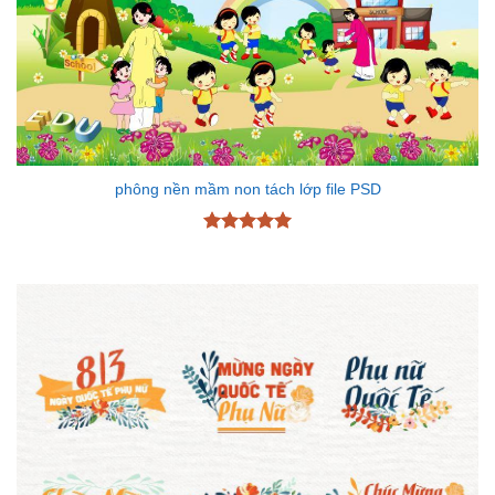
phông nền mầm non tách lớp file PSD
Được xếp
hạng
5
5
sao