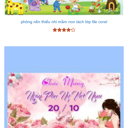
phông nền thiếu nhi mầm non tách lớp file corel
Được xếp
hạng
4.25
5 sao