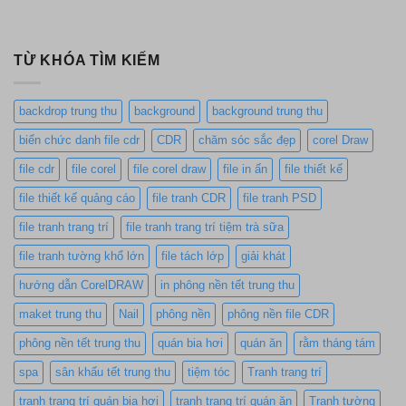
TỪ KHÓA TÌM KIẾM
backdrop trung thu
background
background trung thu
biển chức danh file cdr
CDR
chăm sóc sắc đẹp
corel Draw
file cdr
file corel
file corel draw
file in ấn
file thiết kế
file thiết kế quảng cáo
file tranh CDR
file tranh PSD
file tranh trang trí
file tranh trang trí tiệm trà sữa
file tranh tường khổ lớn
file tách lớp
giải khát
hướng dẫn CorelDRAW
in phông nền tết trung thu
maket trung thu
Nail
phông nền
phông nền file CDR
phông nền tết trung thu
quán bia hơi
quán ăn
rằm tháng tám
spa
sân khấu tết trung thu
tiệm tóc
Tranh trang trí
tranh trang trí quán bia hơi
tranh trang trí quán ăn
Tranh tường