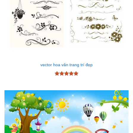
vector hoa văn trang trí đẹp
Được xếp
hạng
5
5
sao