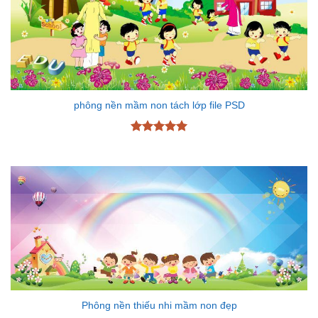
phông nền mầm non tách lớp file PSD
Được xếp
hạng
5
5
sao
Phông nền thiếu nhi mầm non đẹp