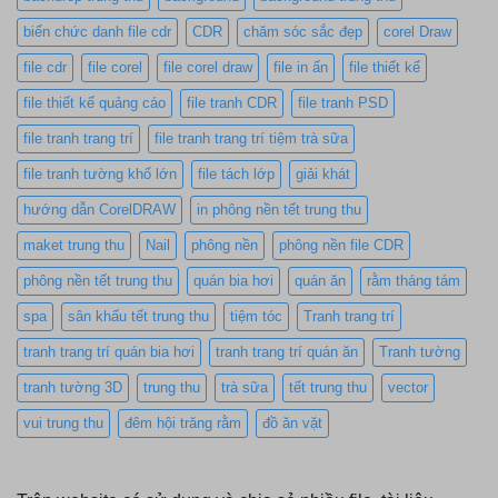
biển chức danh file cdr
CDR
chăm sóc sắc đẹp
corel Draw
file cdr
file corel
file corel draw
file in ấn
file thiết kế
file thiết kế quảng cáo
file tranh CDR
file tranh PSD
file tranh trang trí
file tranh trang trí tiệm trà sữa
file tranh tường khổ lớn
file tách lớp
giải khát
hướng dẫn CorelDRAW
in phông nền tết trung thu
maket trung thu
Nail
phông nền
phông nền file CDR
phông nền tết trung thu
quán bia hơi
quán ăn
rằm tháng tám
spa
sân khấu tết trung thu
tiệm tóc
Tranh trang trí
tranh trang trí quán bia hơi
tranh trang trí quán ăn
Tranh tường
tranh tường 3D
trung thu
trà sữa
tết trung thu
vector
vui trung thu
đêm hội trăng rằm
đồ ăn vặt