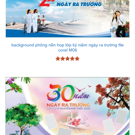
background phông nền họp lớp kỷ niệm ngày ra trường file
corel M06
Được xếp
hạng
5
5
sao