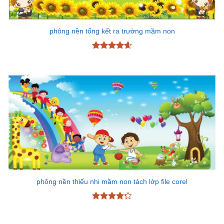
phông nền tổng kết ra trường mầm non
Được xếp
hạng
4.6
5 sao
phông nền thiếu nhi mầm non tách lớp file corel
Được xếp
hạng
4.25
5 sao