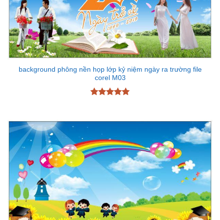
background phông nền họp lớp kỷ niệm ngày ra trường file
corel M03
Được xếp
hạng
5
5
sao