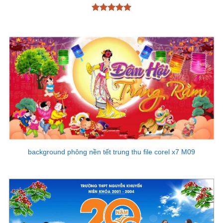
Được xếp
hạng
5
5
sao
background phông nền tết trung thu file corel x7 M09