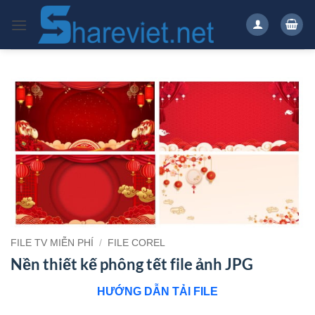
Bỏ
qua
nội
dung
FILE TV MIỄN PHÍ
/
FILE COREL
Nền thiết kế phông tết file ảnh JPG
HƯỚNG DẪN TẢI FILE