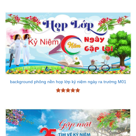
Được xếp
hạng
5
5
sao
background phông nền họp lớp kỷ niệm ngày ra trường M01
Được xếp
hạng
5
5
sao