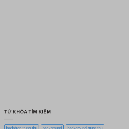
TỪ KHÓA TÌM KIẾM
backdrop trung thu
background
background trung thu