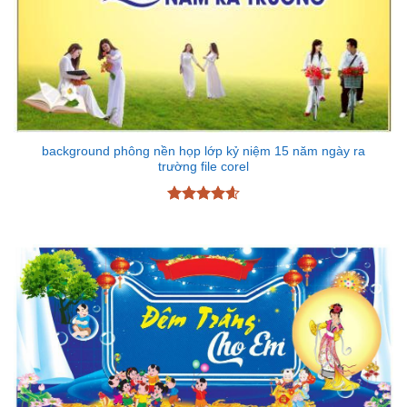
background phông nền họp lớp kỷ niệm 15 năm ngày ra
trường file corel
Được xếp
hạng
4.6
5 sao