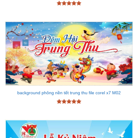
Được xếp
hạng
5
5
sao
background phông nền tết trung thu file corel x7 M02
Được xếp
hạng
5
5
sao