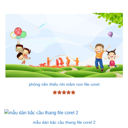
Được xếp
hạng
5
5
sao
phông nền thiếu nhi mầm non file corel
Được xếp
hạng
5
5
sao
mẫu dán bậc cầu thang file corel 2