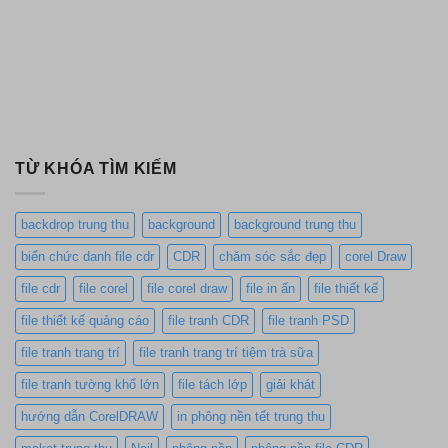
TỪ KHÓA TÌM KIẾM
backdrop trung thu
background
background trung thu
biển chức danh file cdr
CDR
chăm sóc sắc đẹp
corel Draw
file cdr
file corel
file corel draw
file in ấn
file thiết kế
file thiết kế quảng cáo
file tranh CDR
file tranh PSD
file tranh trang trí
file tranh trang trí tiệm trà sữa
file tranh tường khổ lớn
file tách lớp
giải khát
hướng dẫn CorelDRAW
in phông nền tết trung thu