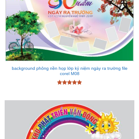
background phông nền họp lớp kỷ niệm ngày ra trường file
corel M08
Được xếp
hạng
5
5
sao