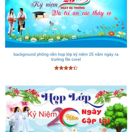
background phông nền họp lớp kỷ niệm 25 năm ngày ra
trường file corel
Được xếp
hạng
4.33
5 sao