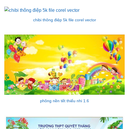
hạng
4.33
5 sao
chibi thông điệp 5k file corel vector
phông nền tết thiếu nhi 1.6