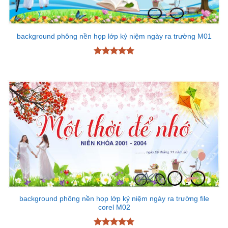
background phông nền họp lớp kỷ niệm ngày ra trường M01
Được xếp
hạng
5
5
sao
background phông nền họp lớp kỷ niệm ngày ra trường file
corel M02