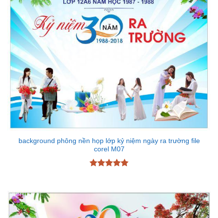
background phông nền họp lớp kỷ niệm ngày ra trường file
corel M07
Được xếp
hạng
5
5
sao