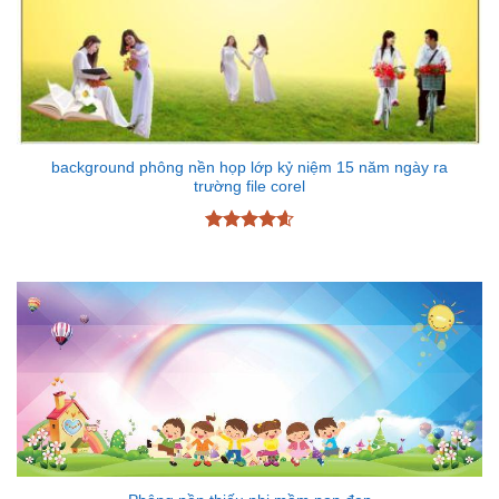
background phông nền họp lớp kỷ niệm 15 năm ngày ra
trường file corel
Được xếp
hạng
4.6
5 sao