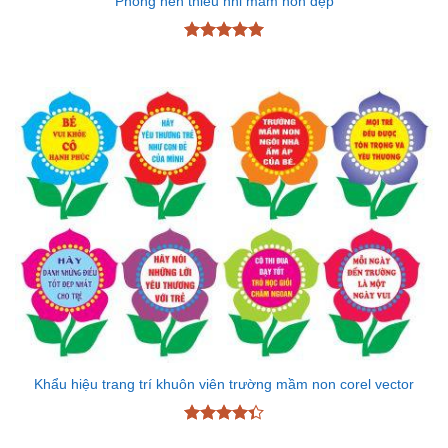
Phông nền thiếu nhi mầm non đẹp
Được xếp
hạng
5
5
sao
Khẩu hiệu trang trí khuôn viên trường mầm non corel vector
Được xếp