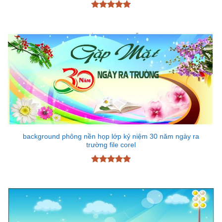
Được xếp
hạng
5
5
sao
background phông nền họp lớp kỷ niệm 30 năm ngày ra
trường file corel
Được xếp
hạng
5
5
sao