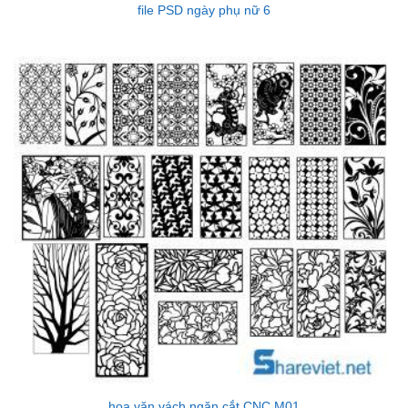
file PSD ngày phụ nữ 6
hoa văn vách ngăn cắt CNC M01