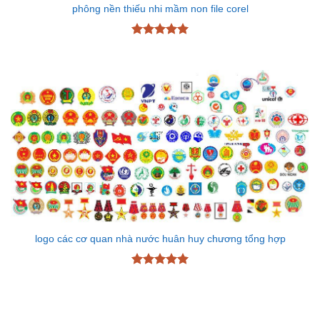
phông nền thiếu nhi mầm non file corel
Được xếp
hạng
5
5
sao
logo các cơ quan nhà nước huân huy chương tổng hợp
Được xếp
hạng
5
5
sao