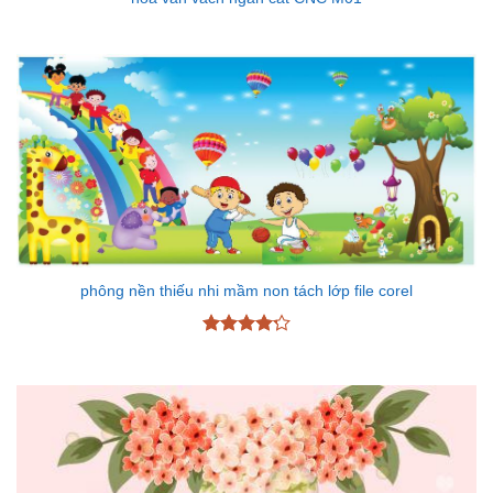
phông nền thiếu nhi mầm non tách lớp file corel
Được xếp
hạng
4.25
5 sao