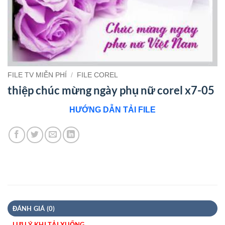
FILE TV MIỄN PHÍ
/
FILE COREL
thiệp chúc mừng ngày phụ nữ corel x7-05
HƯỚNG DẪN TẢI FILE
ĐÁNH GIÁ (0)
LƯU Ý KHI TẢI XUỐNG