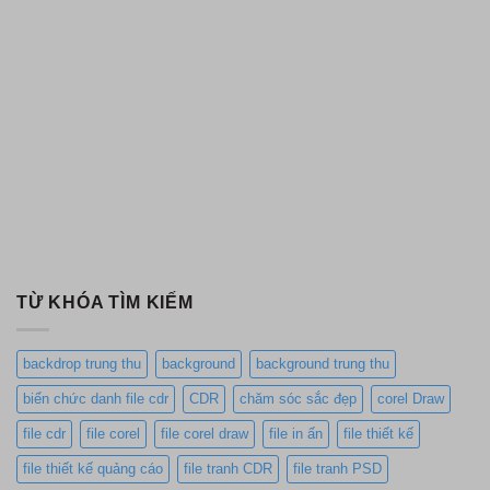
TỪ KHÓA TÌM KIẾM
backdrop trung thu
background
background trung thu
biển chức danh file cdr
CDR
chăm sóc sắc đẹp
corel Draw
file cdr
file corel
file corel draw
file in ấn
file thiết kế
file thiết kế quảng cáo
file tranh CDR
file tranh PSD