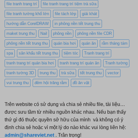
file tranh trang trí
file tranh trang trí tiệm trà sữa
file tranh tường khổ lớn
file tách lớp
giải khát
hướng dẫn CorelDRAW
in phông nền tết trung thu
maket trung thu
Nail
phông nền
phông nền file CDR
phông nền tết trung thu
quán bia hơi
quán ăn
rằm tháng tám
spa
sân khấu tết trung thu
tiệm tóc
Tranh trang trí
tranh trang trí quán bia hơi
tranh trang trí quán ăn
Tranh tường
tranh tường 3D
trung thu
trà sữa
tết trung thu
vector
vui trung thu
đêm hội trăng rằm
đồ ăn vặt
Trên website có sử dụng và chia sẻ nhiều file, tài liệu…
được sưu tầm từ nhiều nguồn khác nhau. Nếu bạn thấy
thứ gì đó thuộc quyền sở hữu của mình và không có ý
định chia sẻ hoặc vì một lý do nào khác vui lòng liên hệ:
admin@shareviet.net
. Trân trọng!