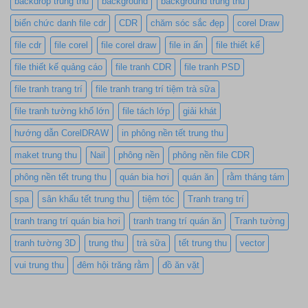
backdrop trung thu
background
background trung thu
biển chức danh file cdr
CDR
chăm sóc sắc đẹp
corel Draw
file cdr
file corel
file corel draw
file in ấn
file thiết kế
file thiết kế quảng cáo
file tranh CDR
file tranh PSD
file tranh trang trí
file tranh trang trí tiệm trà sữa
file tranh tường khổ lớn
file tách lớp
giải khát
hướng dẫn CorelDRAW
in phông nền tết trung thu
maket trung thu
Nail
phông nền
phông nền file CDR
phông nền tết trung thu
quán bia hơi
quán ăn
rằm tháng tám
spa
sân khấu tết trung thu
tiệm tóc
Tranh trang trí
tranh trang trí quán bia hơi
tranh trang trí quán ăn
Tranh tường
tranh tường 3D
trung thu
trà sữa
tết trung thu
vector
vui trung thu
đêm hội trăng rằm
đồ ăn vặt