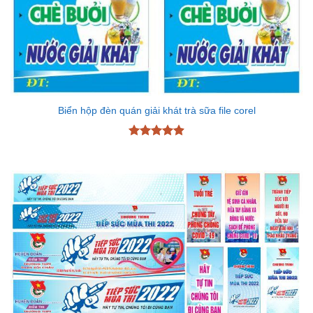
Biển hộp đèn quán giải khát trà sữa file corel
Được xếp
hạng
4.89
5 sao