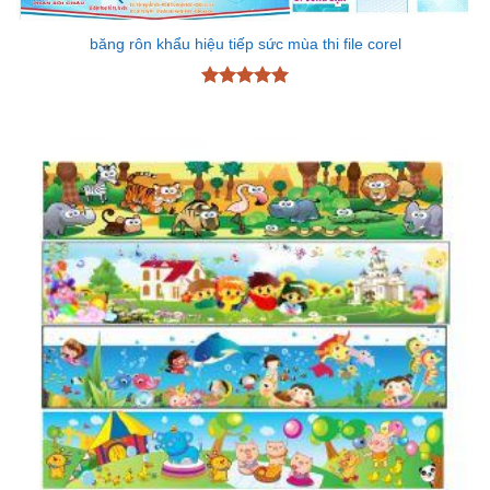
băng rôn khẩu hiệu tiếp sức mùa thi file corel
Được xếp
hạng
5
5
sao