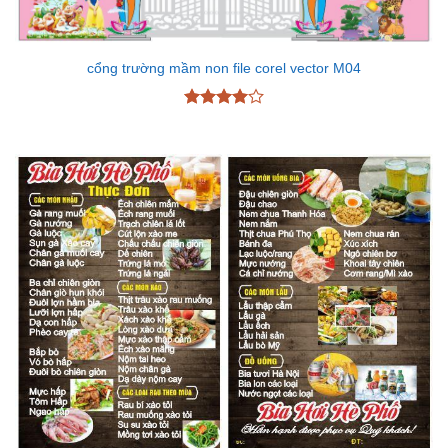
cổng trường mầm non file corel vector M04
Được
xếp hạng
4
5 sao