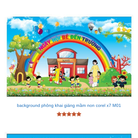
Được xếp
hạng
5
5
sao
background phông khai giảng mầm non corel x7 M01
Được xếp
hạng
5
5
sao