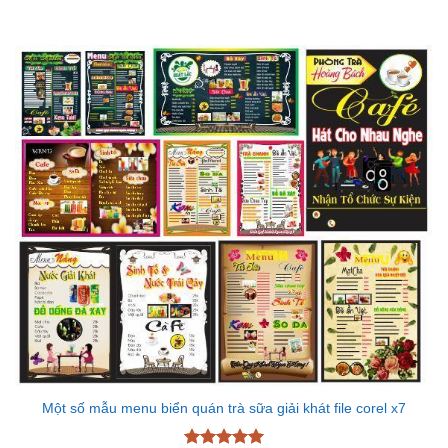
Được xếp
hạng
4.33
5 sao
Một số mẫu menu biển quán trà sữa giải khát file corel x7