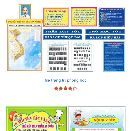
file trang trí phòng học
Được xếp
hạng
4.33
5 sao