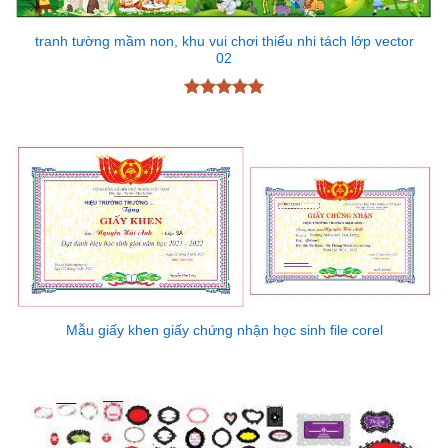
tranh tường mầm non, khu vui chơi thiếu nhi tách lớp vector
02
Được xếp
hạng
5
5
sao
Mẫu giấy khen giấy chứng nhận học sinh file corel