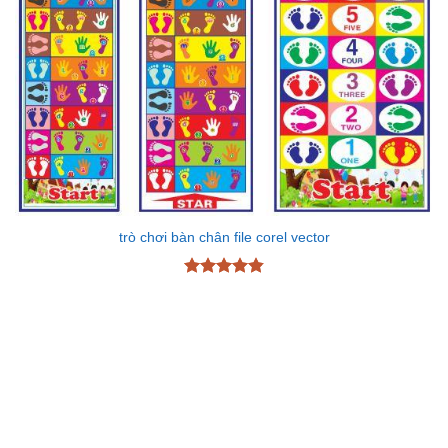
trò chơi bàn chân file corel vector
Được xếp
hạng
4.87
5 sao