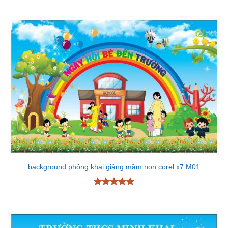
background phông khai giảng mầm non corel x7 M01
Được xếp
hạng
5
5
sao