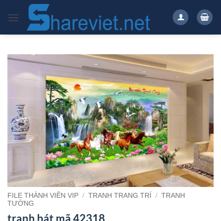
Bỏ
qua
nội
dung
FILE THÀNH VIÊN VIP
/
TRANH TRANG TRÍ
/
TRANH
TƯỜNG
tranh bát mã 42318