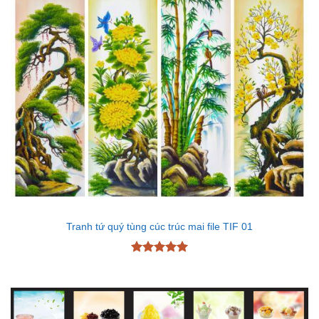
Tranh tứ quý tùng cúc trúc mai file TIF 01
Được xếp
hạng
5
5
sao