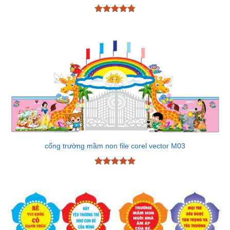
Được xếp
hạng
4.78
5 sao
cổng trường mầm non file corel vector M03
Được xếp
hạng
5
5
sao