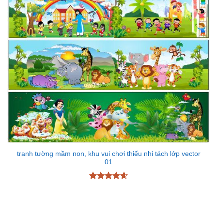
tranh tường mầm non, khu vui chơi thiếu nhi tách lớp vector
01
Được xếp
hạng
4.6
5 sao