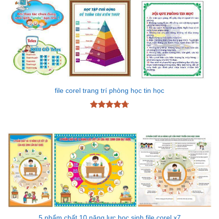
file corel trang trí phòng học tin học
Được xếp
hạng
4.72
5 sao
5 phẩm chất 10 năng lực học sinh file corel x7