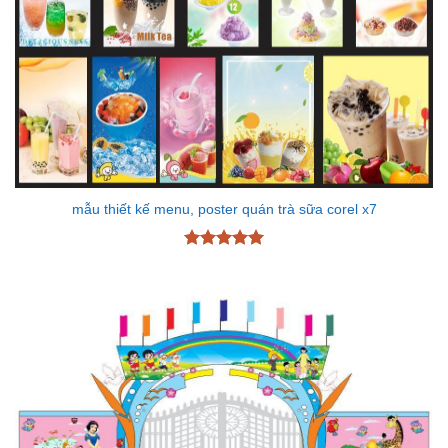
mẫu thiết kế menu, poster quán trà sữa corel x7
Được xếp
hạng
5
5
sao