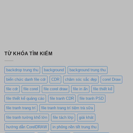
TỪ KHÓA TÌM KIẾM
backdrop trung thu
background
background trung thu
biển chức danh file cdr
CDR
chăm sóc sắc đẹp
corel Draw
file cdr
file corel
file corel draw
file in ấn
file thiết kế
file thiết kế quảng cáo
file tranh CDR
file tranh PSD
file tranh trang trí
file tranh trang trí tiệm trà sữa
file tranh tường khổ lớn
file tách lớp
giải khát
hướng dẫn CorelDRAW
in phông nền tết trung thu