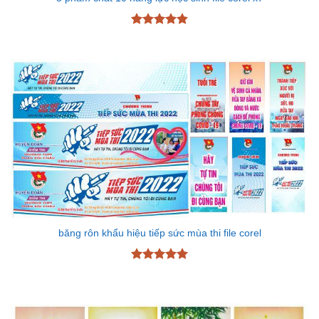
Được xếp
hạng
4.83
5 sao
băng rôn khẩu hiệu tiếp sức mùa thi file corel
Được xếp
hạng
5
5
sao