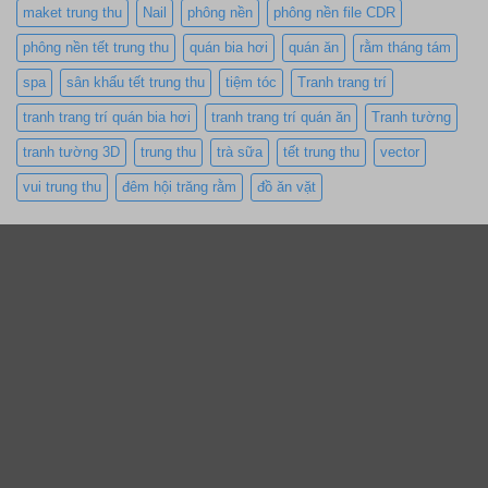
maket trung thu
Nail
phông nền
phông nền file CDR
phông nền tết trung thu
quán bia hơi
quán ăn
rằm tháng tám
spa
sân khấu tết trung thu
tiệm tóc
Tranh trang trí
tranh trang trí quán bia hơi
tranh trang trí quán ăn
Tranh tường
tranh tường 3D
trung thu
trà sữa
tết trung thu
vector
vui trung thu
đêm hội trăng rằm
đồ ăn vặt
Trên website có sử dụng và chia sẻ nhiều file, tài liệu…
được sưu tầm từ nhiều nguồn khác nhau. Nếu bạn thấy
thứ gì đó thuộc quyền sở hữu của mình và không có ý
định chia sẻ hoặc vì một lý do nào khác vui lòng liên hệ:
admin@shareviet.net
. Trân trọng!
Copyright 2026 ©
Shareviet.net