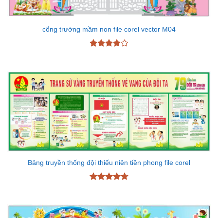
cổng trường mầm non file corel vector M04
Được
xếp hạng
4
5 sao
Bảng truyền thống đội thiếu niên tiền phong file corel
Được xếp
hạng
4.7
5
sao