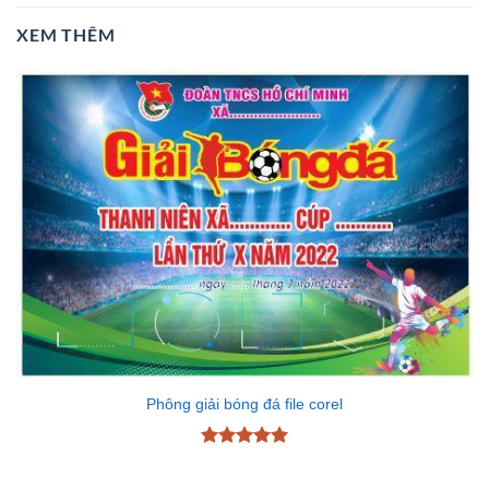
XEM THÊM
Phông giải bóng đá file corel
Được xếp
hạng
5
5