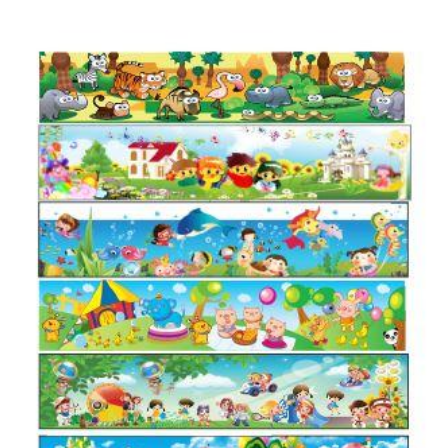
hạng
4.89
5 sao