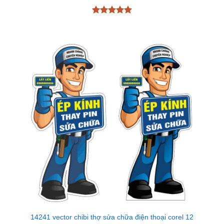
Được xếp
hạng
5
5
sao
14241 vector chibi thợ sửa chữa điện thoại corel 12