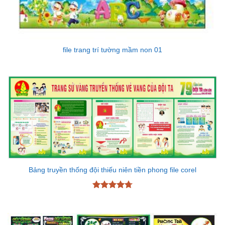
file trang trí tường mầm non 01
Bảng truyền thống đội thiếu niên tiền phong file corel
Được xếp
hạng
4.7
5
sao