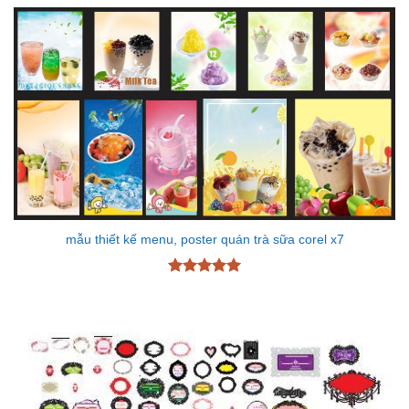
5 sao
mẫu thiết kế menu, poster quán trà sữa corel x7
Được xếp
hạng
5
5
sao