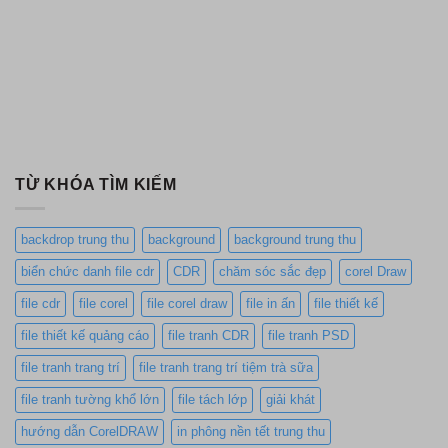
TỪ KHÓA TÌM KIẾM
backdrop trung thu
background
background trung thu
biển chức danh file cdr
CDR
chăm sóc sắc đẹp
corel Draw
file cdr
file corel
file corel draw
file in ấn
file thiết kế
file thiết kế quảng cáo
file tranh CDR
file tranh PSD
file tranh trang trí
file tranh trang trí tiệm trà sữa
file tranh tường khổ lớn
file tách lớp
giải khát
hướng dẫn CorelDRAW
in phông nền tết trung thu