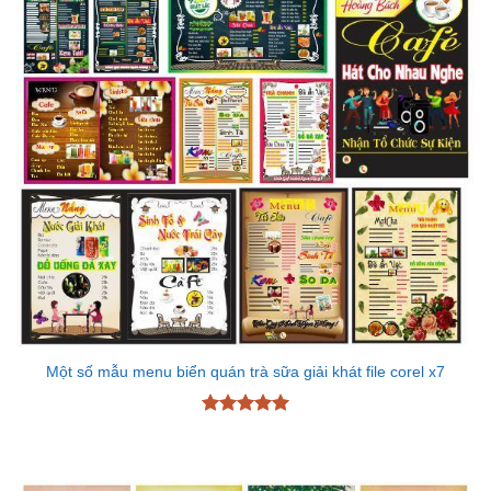
Một số mẫu menu biển quán trà sữa giải khát file corel x7
Được xếp
hạng
5
5
sao