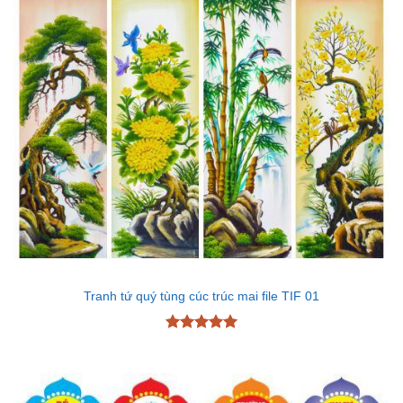
Tranh tứ quý tùng cúc trúc mai file TIF 01
Được xếp
hạng
5
5
sao