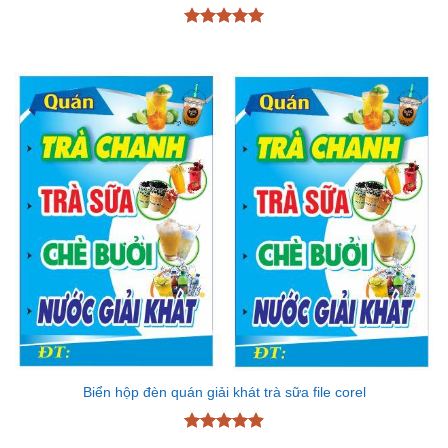
Được xếp
hạng
5
5
sao
Biển hộp đèn quán giải khát trà sữa file corel
Được xếp