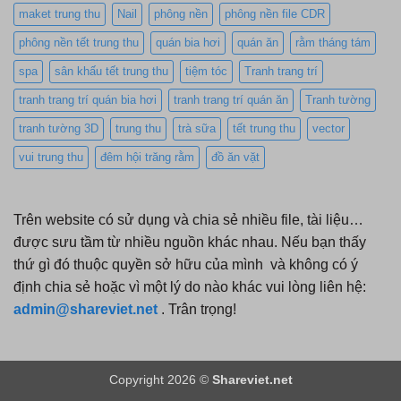
maket trung thu
Nail
phông nền
phông nền file CDR
phông nền tết trung thu
quán bia hơi
quán ăn
rằm tháng tám
spa
sân khấu tết trung thu
tiệm tóc
Tranh trang trí
tranh trang trí quán bia hơi
tranh trang trí quán ăn
Tranh tường
tranh tường 3D
trung thu
trà sữa
tết trung thu
vector
vui trung thu
đêm hội trăng rằm
đồ ăn vặt
Trên website có sử dụng và chia sẻ nhiều file, tài liệu…
được sưu tầm từ nhiều nguồn khác nhau. Nếu bạn thấy
thứ gì đó thuộc quyền sở hữu của mình và không có ý
định chia sẻ hoặc vì một lý do nào khác vui lòng liên hệ:
admin@shareviet.net
. Trân trọng!
Copyright 2026 ©
Shareviet.net