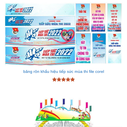
sao
băng rôn khẩu hiệu tiếp sức mùa thi file corel
Được xếp
hạng
5
5
sao