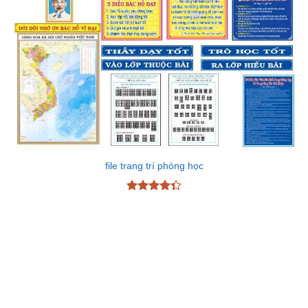
file trang trí phòng học
Được xếp
hạng
4.33
5 sao