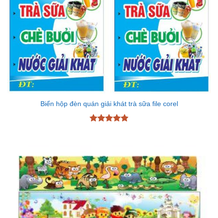
Biển hộp đèn quán giải khát trà sữa file corel
Được xếp
hạng
4.89
5 sao