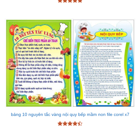
Được xếp
hạng
5
5
sao
bảng 10 nguyên tắc vàng nội quy bếp mầm non file corel x7
Được xếp
hạng
4.43