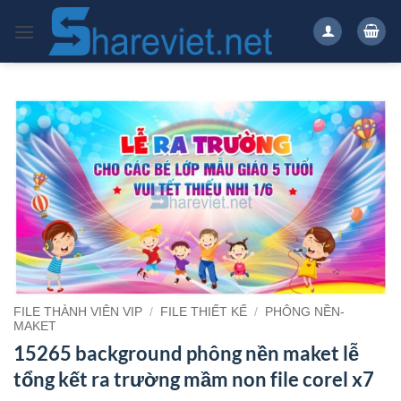
Bỏ
qua
nội
dung
FILE THÀNH VIÊN VIP
/
FILE THIẾT KẾ
/
PHÔNG NỀN-
MAKET
15265 background phông nền maket lễ
tổng kết ra trường mầm non file corel x7