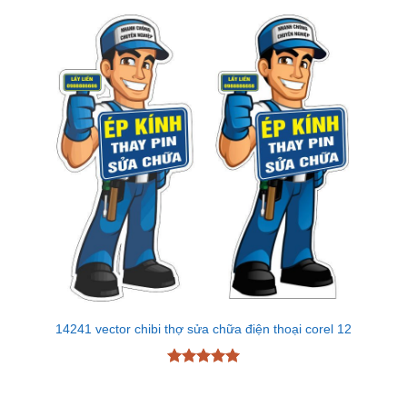
5 sao
14241 vector chibi thợ sửa chữa điện thoại corel 12
Được xếp
hạng
5
5
sao