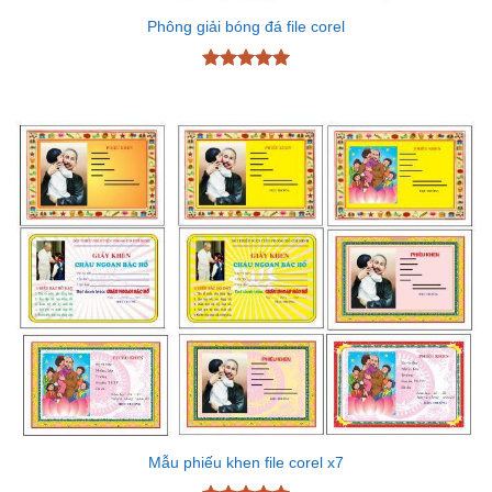
Phông giải bóng đá file corel
Được xếp
hạng
5
5
sao
Mẫu phiếu khen file corel x7