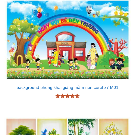
background phông khai giảng mầm non corel x7 M01
Được xếp
hạng
5
5
sao