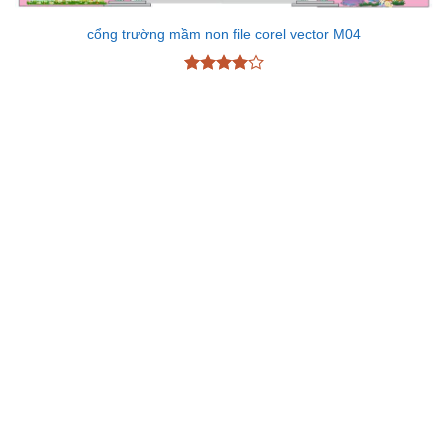
cổng trường mầm non file corel vector M04
Được
xếp hạng
4
5 sao