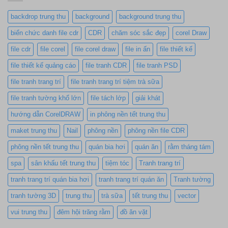
backdrop trung thu
background
background trung thu
biển chức danh file cdr
CDR
chăm sóc sắc đẹp
corel Draw
file cdr
file corel
file corel draw
file in ấn
file thiết kế
file thiết kế quảng cáo
file tranh CDR
file tranh PSD
file tranh trang trí
file tranh trang trí tiệm trà sữa
file tranh tường khổ lớn
file tách lớp
giải khát
hướng dẫn CorelDRAW
in phông nền tết trung thu
maket trung thu
Nail
phông nền
phông nền file CDR
phông nền tết trung thu
quán bia hơi
quán ăn
rằm tháng tám
spa
sân khấu tết trung thu
tiệm tóc
Tranh trang trí
tranh trang trí quán bia hơi
tranh trang trí quán ăn
Tranh tường
tranh tường 3D
trung thu
trà sữa
tết trung thu
vector
vui trung thu
đêm hội trăng rằm
đồ ăn vặt