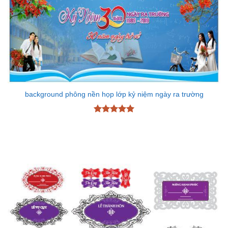
background phông nền họp lớp kỷ niệm ngày ra trường
Được xếp
hạng
5
5
sao