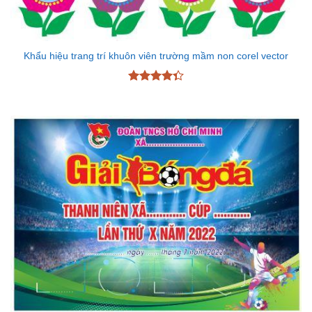
Khẩu hiệu trang trí khuôn viên trường mầm non corel vector
Được xếp
hạng
4.33
5 sao