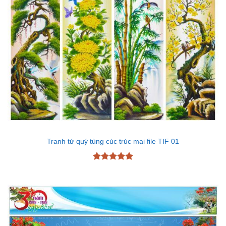
Tranh tứ quý tùng cúc trúc mai file TIF 01
Được xếp
hạng
5
5
sao