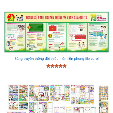
Được xếp
hạng
5
5
sao
Bảng truyền thống đội thiếu niên tiền phong file corel
Được xếp
hạng
4.7
5
sao