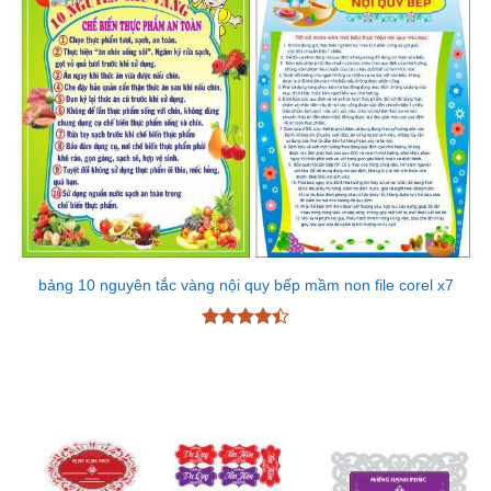
bảng 10 nguyên tắc vàng nội quy bếp mầm non file corel x7
Được xếp
hạng
4.43
5 sao