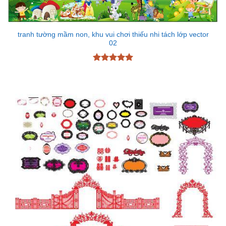
tranh tường mầm non, khu vui chơi thiếu nhi tách lớp vector
02
Được xếp
hạng
5
5
sao