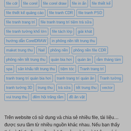
file cdr
file corel
file corel draw
file in ấn
file thiết kế
file thiết kế quảng cáo
file tranh CDR
file tranh PSD
file tranh trang trí
file tranh trang trí tiệm trà sữa
file tranh tường khổ lớn
file tách lớp
giải khát
hướng dẫn CorelDRAW
in phông nền tết trung thu
maket trung thu
Nail
phông nền
phông nền file CDR
phông nền tết trung thu
quán bia hơi
quán ăn
rằm tháng tám
spa
sân khấu tết trung thu
tiệm tóc
Tranh trang trí
tranh trang trí quán bia hơi
tranh trang trí quán ăn
Tranh tường
tranh tường 3D
trung thu
trà sữa
tết trung thu
vector
vui trung thu
đêm hội trăng rằm
đồ ăn vặt
Trên website có sử dụng và chia sẻ nhiều file, tài liệu…
được sưu tầm từ nhiều nguồn khác nhau. Nếu bạn thấy