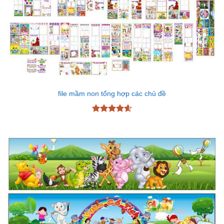
file mầm non tổng hợp các chủ đề
Được xếp
hạng
4.6
5 sao