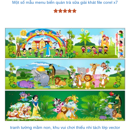
Một số mẫu menu biển quán trà sữa giải khát file corel x7
Được xếp
hạng
5
5
sao
tranh tường mầm non, khu vui chơi thiếu nhi tách lớp vector