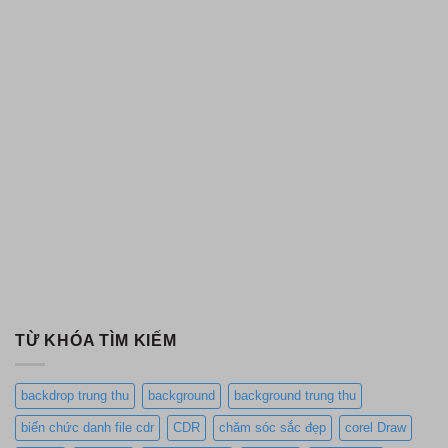
TỪ KHÓA TÌM KIẾM
backdrop trung thu
background
background trung thu
biển chức danh file cdr
CDR
chăm sóc sắc đẹp
corel Draw