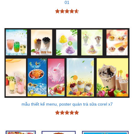
01
Được xếp
hạng
4.6
5 sao
mẫu thiết kế menu, poster quán trà sữa corel x7
Được xếp
hạng
5
5
sao