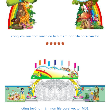
cổng khu vui chơi vườn cổ tích mầm non file corel vector
Được xếp
hạng
5
5
sao
cổng trường mầm non file corel vector M01