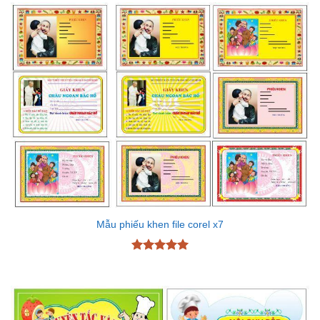
5 sao
Mẫu phiếu khen file corel x7
Được xếp
hạng
5
5
sao