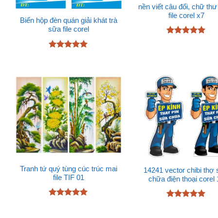
nền viết câu đối, chữ th
file corel x7
Biển hộp đèn quán giải khát trà
sữa file corel
Được xếp
hạng
5
5
Được xếp
sao
hạng
4.89
5 sao
Tranh tứ quý tùng cúc trúc mai
14241 vector chibi thợ
file TIF 01
chữa điện thoại corel 
Được xếp
Được xếp
hạng
5
5
hạng
5
5