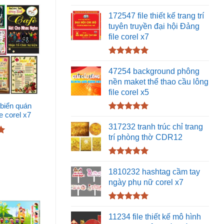
Được xếp
hạng
5.00
172547 file thiết kế trang trí
5 sao
tuyên truyền đại hội Đảng
file corel x7
Được xếp
hạng
5.00
47254 background phông
5 sao
nền maket thể thao cầu lông
file corel x5
biển quán
le corel x7
Được xếp
hạng
5.00
317232 tranh trúc chỉ trang
5 sao
trí phòng thờ CDR12
Được xếp
hạng
5.00
1810232 hashtag cầm tay
5 sao
ngày phụ nữ corel x7
Được xếp
hạng
5.00
11234 file thiết kế mô hình
5 sao