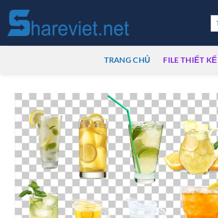
Bỏ
qua
Tì
ki
nội
dung
TRANG CHỦ
FILE THIẾT KẾ