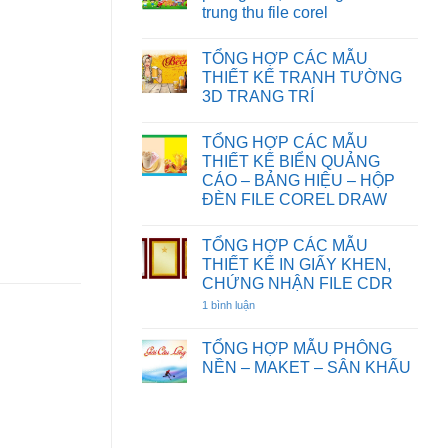
HOẠT
CƯỚI
TƯỜNG
trung thu file corel
HÌNH
FILE
HOA
FILE
COREL
SEN
Không
COREL
DRAW
có
DRAW
TỔNG HỢP CÁC MẪU
bình
luận
THIẾT KẾ TRANH TƯỜNG
ở
3D TRANG TRÍ
Chia
sẻ
Không
một
có
số
TỔNG HỢP CÁC MẪU
bình
background
luận
THIẾT KẾ BIỂN QUẢNG
phông
ở
nền,
CÁO – BẢNG HIỆU – HỘP
TỔNG
đèn
HỢP
ĐÈN FILE COREL DRAW
ông
CÁC
sao
Không
MẪU
tết
có
THIẾT
trung
TỔNG HỢP CÁC MẪU
bình
KẾ
thu
luận
TRANH
THIẾT KẾ IN GIẤY KHEN,
file
ở
TƯỜNG
CHỨNG NHẬN FILE CDR
corel
TỔNG
3D
HỢP
TRANG
1 bình luận
ở
CÁC
TRÍ
TỔNG
MẪU
HỢP
THIẾT
CÁC
TỔNG HỢP MẪU PHÔNG
KẾ
MẪU
BIỂN
NỀN – MAKET – SÂN KHẤU
THIẾT
QUẢNG
KẾ
Không
CÁO
IN
có
–
GIẤY
bình
BẢNG
KHEN,
luận
HIỆU
CHỨNG
ở
–