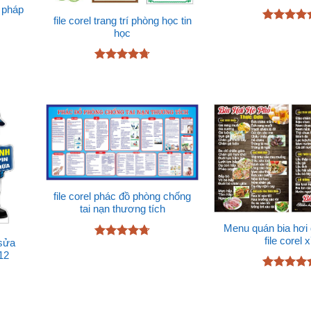
ư pháp
file corel trang trí phòng học tin
Được xếp
học
hạng
4.7
sao
Được xếp
hạng
4.72
5 sao
file corel phác đồ phòng chống
tai nạn thương tích
Menu quán bia hơi
file corel 
 sửa
Được xếp
12
hạng
4.67
5 sao
Được xếp
hạng
5
5
sao