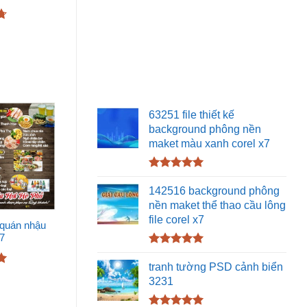
5
63251 file thiết kế
background phông nền
maket màu xanh corel x7
Được xếp
hạng
5.00
142516 background phông
5 sao
nền maket thể thao cầu lông
file corel x7
 quán nhậu
x7
Được xếp
hạng
5.00
tranh tường PSD cảnh biển
5 sao
3231