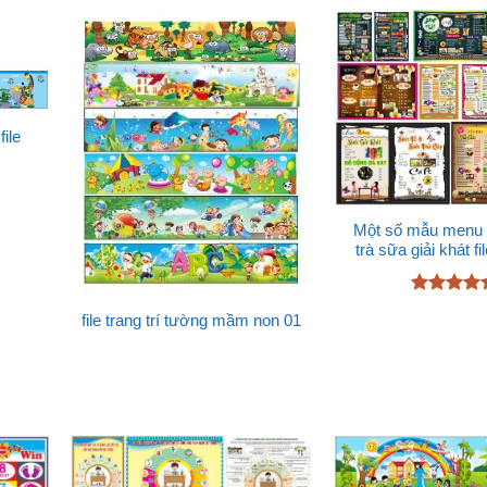
ile
Một số mẫu menu 
trà sữa giải khát fi
Được xếp
file trang trí tường mầm non 01
hạng
5
5
sao