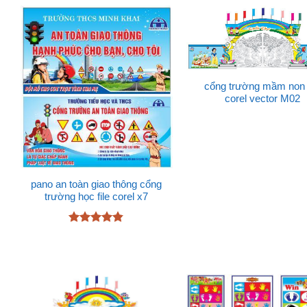
sao
sao
cổng trường mầm non f
corel vector M02
pano an toàn giao thông cổng
trường học file corel x7
Được xếp
hạng
4.78
5 sao