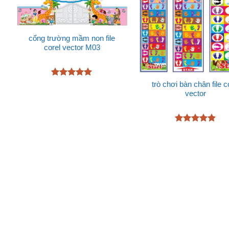
cổng trường mầm non file
corel vector M03
Được xếp
trò chơi bàn chân file c
hạng
5
5
vector
sao
Được xếp
hạng
4.87
5 sao