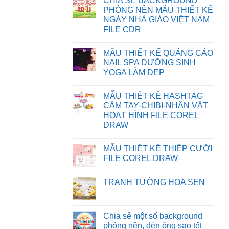
CHIA SẺ BACKGROUND
KHẮC
bình
PHỤC
luận
PHÔNG NỀN MẪU THIẾT KẾ
LỖI
ở
NGÀY NHÀ GIÁO VIỆT NAM
XUẤT
HƯỚNG
FILE
DẪN
FILE CDR
IN
TẢI
BỊ
FILE
Không
SAI
TRÊN
có
MẪU THIẾT KẾ QUẢNG CÁO
MÀU
WEBSITE
bình
TRÊN
luận
NAIL SPA DƯỠNG SINH
CORELDRAW
ở
YOGA LÀM ĐẸP
CHIA
SẺ
Không
BACKGROUND
có
PHÔNG
MẪU THIẾT KẾ HASHTAG
bình
NỀN
luận
CẦM TAY-CHIBI-NHÂN VẬT
MẪU
ở
THIẾT
HOẠT HÌNH FILE COREL
MẪU
KẾ
THIẾT
DRAW
NGÀY
KẾ
NHÀ
Không
QUẢNG
GIÁO
có
CÁO
VIỆT
MẪU THIẾT KẾ THIỆP CƯỚI
bình
NAIL
NAM
luận
SPA
FILE COREL DRAW
FILE
ở
DƯỠNG
CDR
MẪU
Không
SINH
THIẾT
có
YOGA
TRANH TƯỜNG HOA SEN
KẾ
bình
LÀM
HASHTAG
luận
ĐẸP
Không
CẦM
ở
có
TAY-
MẪU
bình
CHIBI-
THIẾT
luận
Chia sẻ một số background
NHÂN
KẾ
ở
VẬT
THIỆP
phông nền, đèn ông sao tết
TRANH