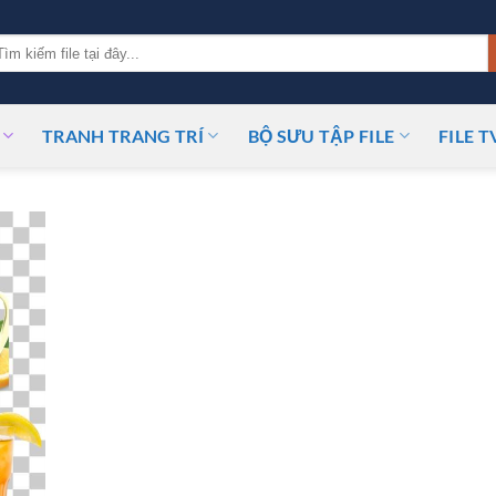
m
ếm:
TRANH TRANG TRÍ
BỘ SƯU TẬP FILE
FILE T