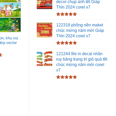
decor chụp ảnh tết Giáp
Thìn 2024 corel x7
Được xếp
hạng
5.00
122318 phông nền maket
5 sao
chúc mừng năm mới Giáp
Thìn 2024 corel x7
n, khu vui
 lớp vector
Được xếp
hạng
5.00
121244 file in decal nhãn
5 sao
ruy băng trang trí giỏ quà tết
chúc mừng năm mới corel
x7
Được xếp
hạng
5.00
5 sao