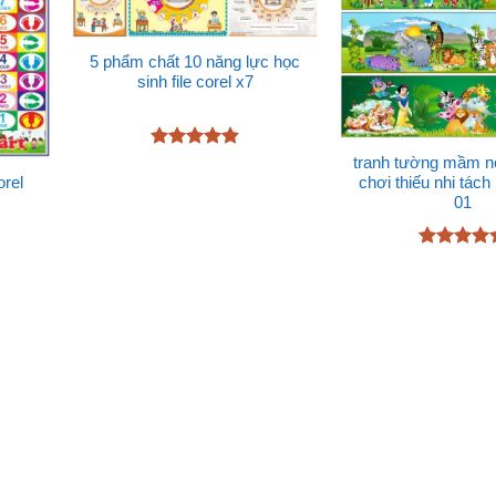
5 phẩm chất 10 năng lực học
sinh file corel x7
Được xếp
tranh tường mầm no
hạng
4.83
chơi thiếu nhi tách
orel
5 sao
01
Được xếp
hạng
4.6
5 sao