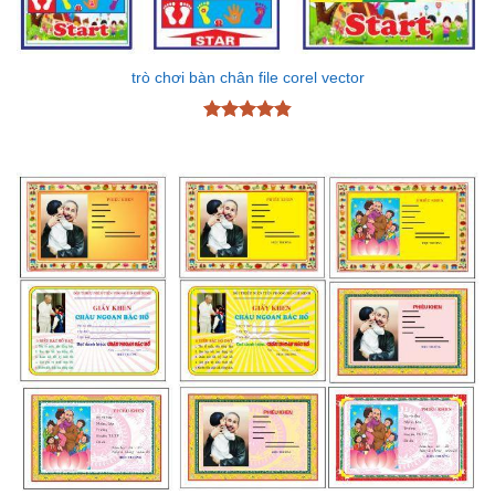
trò chơi bàn chân file corel vector
Được xếp
hạng
4.87
5 sao