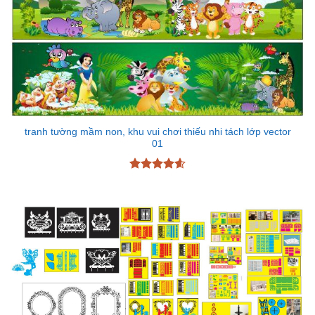
tranh tường mầm non, khu vui chơi thiếu nhi tách lớp vector
01
Được xếp
hạng
4.6
5 sao