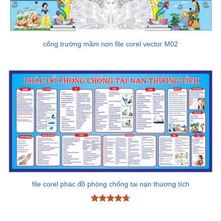
cổng trường mầm non file corel vector M02
file corel phác đồ phòng chống tai nạn thương tích
Được xếp
hạng
4.67