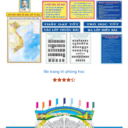
file trang trí phòng học
Được xếp
hạng
4.33
5 sao