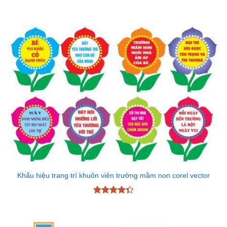
Được xếp
hạng
5
5
sao
Khẩu hiệu trang trí khuôn viên trường mầm non corel vector
Được xếp
hạng
4.33
5 sao