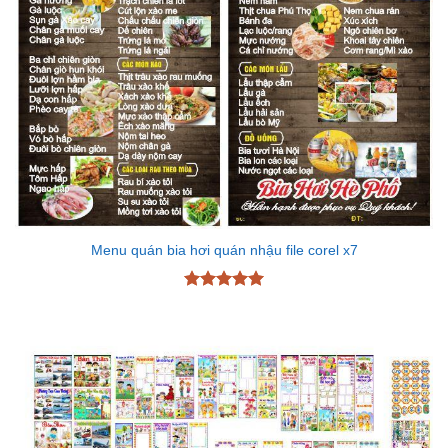
Menu quán bia hơi quán nhậu file corel x7
Được xếp
hạng
5
5
sao