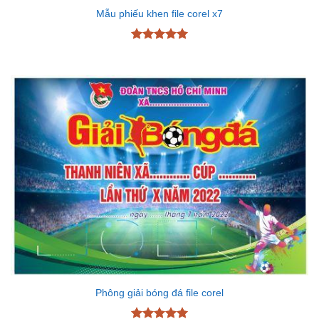
Mẫu phiếu khen file corel x7
Được xếp
hạng
5
5
sao
Phông giải bóng đá file corel