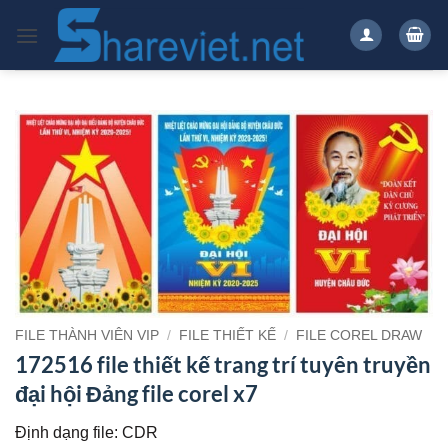
Bỏ
qua
nội
dung
FILE THÀNH VIÊN VIP
/
FILE THIẾT KẾ
/
FILE COREL DRAW
172516 file thiết kế trang trí tuyên truyền
đại hội Đảng file corel x7
Định dạng file: CDR