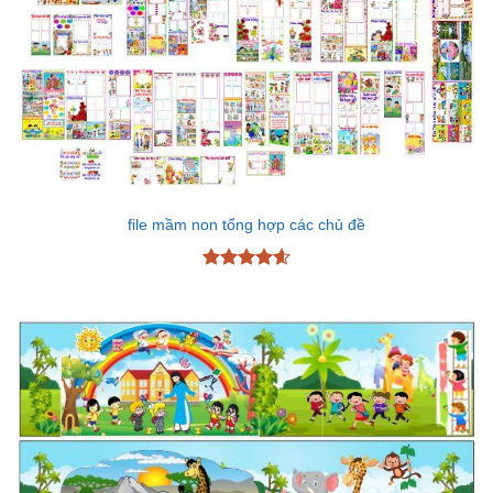
file mầm non tổng hợp các chủ đề
Được xếp
hạng
4.6
5 sao