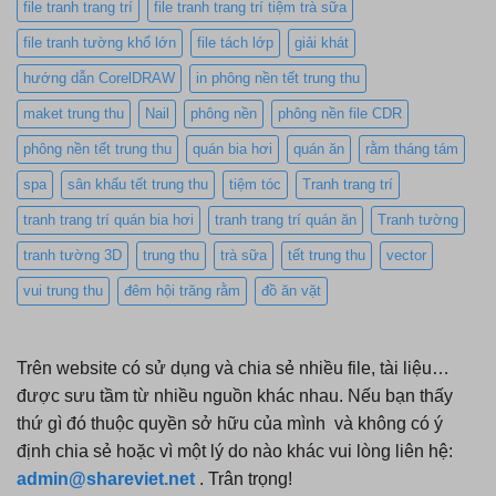
file tranh trang trí
file tranh trang trí tiệm trà sữa
file tranh tường khổ lớn
file tách lớp
giải khát
hướng dẫn CorelDRAW
in phông nền tết trung thu
maket trung thu
Nail
phông nền
phông nền file CDR
phông nền tết trung thu
quán bia hơi
quán ăn
rằm tháng tám
spa
sân khấu tết trung thu
tiệm tóc
Tranh trang trí
tranh trang trí quán bia hơi
tranh trang trí quán ăn
Tranh tường
tranh tường 3D
trung thu
trà sữa
tết trung thu
vector
vui trung thu
đêm hội trăng rằm
đồ ăn vặt
Trên website có sử dụng và chia sẻ nhiều file, tài liệu…
được sưu tầm từ nhiều nguồn khác nhau. Nếu bạn thấy
thứ gì đó thuộc quyền sở hữu của mình và không có ý
định chia sẻ hoặc vì một lý do nào khác vui lòng liên hệ:
admin@shareviet.net
. Trân trọng!