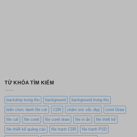
TỪ KHÓA TÌM KIẾM
backdrop trung thu
background
background trung thu
biển chức danh file cdr
CDR
chăm sóc sắc đẹp
corel Draw
file cdr
file corel
file corel draw
file in ấn
file thiết kế
file thiết kế quảng cáo
file tranh CDR
file tranh PSD