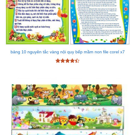
bảng 10 nguyên tắc vàng nội quy bếp mầm non file corel x7
Được xếp
hạng
4.43
5 sao