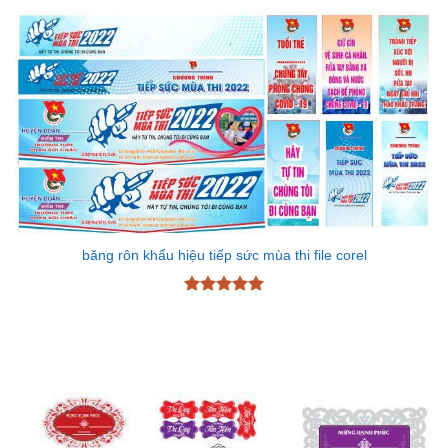
5 sao
băng rôn khẩu hiệu tiếp sức mùa thi file corel
Được xếp
hạng
5
5
sao