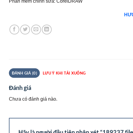
Phần mềm chỉnh sửa: CorelDRAW
HƯỚ
ĐÁNH GIÁ (0)
LƯU Ý KHI TẢI XUỐNG
Đánh giá
Chưa có đánh giá nào.
Hãy là người đầu tiên nhận xét “189237 file 