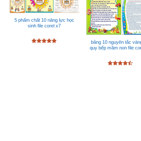
5 phẩm chất 10 năng lực học
sinh file corel x7
bảng 10 nguyên tắc vàn
quy bếp mầm non file cor
Được xếp
hạng
4.83
5 sao
Được xếp
hạng
4.43
5 sao