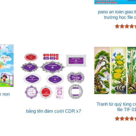
sao
pano an toàn giao 
trường học file 
Được xếp
hạng
4.78
5 sao
m non
Tranh tứ quý tùng c
file TIF 0
bảng tên đám cưới CDR x7
Được xếp
hạng
5
5
sao