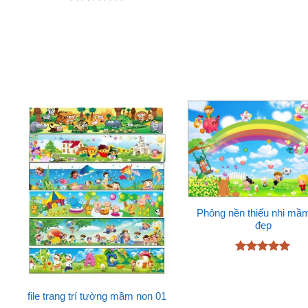
hạng
5
5
Được xếp
sao
hạng
5
5
sao
Phông nền thiếu nhi mầ
đẹp
Được xếp
hạng
5
5
sao
file trang trí tường mầm non 01