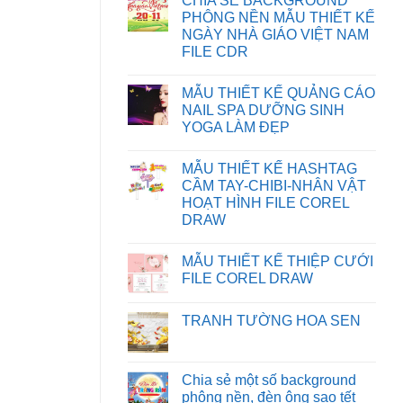
CHIA SẺ BACKGROUND
KHẮC
bình
PHỤC
luận
PHÔNG NỀN MẪU THIẾT KẾ
LỖI
ở
NGÀY NHÀ GIÁO VIỆT NAM
XUẤT
HƯỚNG
FILE
DẪN
FILE CDR
IN
TẢI
BỊ
FILE
Không
SAI
TRÊN
có
MẪU THIẾT KẾ QUẢNG CÁO
MÀU
WEBSITE
bình
TRÊN
luận
NAIL SPA DƯỠNG SINH
CORELDRAW
ở
YOGA LÀM ĐẸP
CHIA
SẺ
Không
BACKGROUND
có
PHÔNG
MẪU THIẾT KẾ HASHTAG
bình
NỀN
luận
CẦM TAY-CHIBI-NHÂN VẬT
MẪU
ở
THIẾT
HOẠT HÌNH FILE COREL
MẪU
KẾ
THIẾT
DRAW
NGÀY
KẾ
NHÀ
Không
QUẢNG
GIÁO
có
CÁO
VIỆT
MẪU THIẾT KẾ THIỆP CƯỚI
bình
NAIL
NAM
luận
SPA
FILE COREL DRAW
FILE
ở
DƯỠNG
CDR
MẪU
Không
SINH
THIẾT
có
YOGA
TRANH TƯỜNG HOA SEN
KẾ
bình
LÀM
HASHTAG
luận
ĐẸP
Không
CẦM
ở
có
TAY-
MẪU
bình
CHIBI-
THIẾT
luận
Chia sẻ một số background
NHÂN
KẾ
ở
VẬT
THIỆP
phông nền, đèn ông sao tết
TRANH