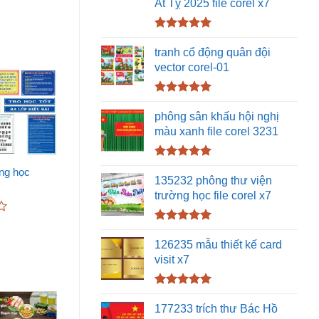
Ất Tỵ 2025 file corel x7
Được xếp
hạng
5.00
tranh cổ động quân đội
5 sao
vector corel-01
Được xếp
hạng
5.00
phông sân khấu hội nghị
5 sao
màu xanh file corel 3231
Được xếp
hòng học
hạng
5.00
135232 phông thư viện
5 sao
trường học file corel x7
Được xếp
hạng
5.00
126235 mẫu thiết kế card
5 sao
visit x7
Được xếp
hạng
5.00
177233 trích thư Bác Hồ
5 sao