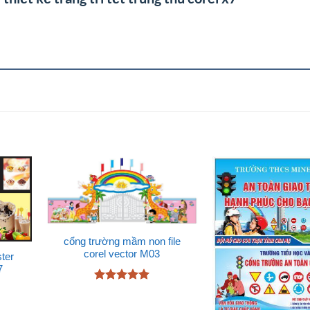
cổng trường mầm non file
corel vector M03
ter
7
Được xếp
hạng
5
5