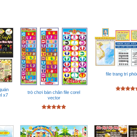
file trang trí p
quán
trò chơi bàn chân file corel
el x7
Được xếp
vector
hạng
4.33
5 sao
Được xếp
hạng
4.87
5 sao