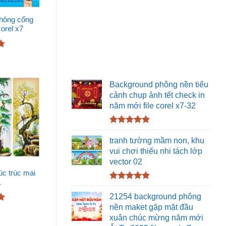
thông cổng
corel x7
Background phông nền tiểu
cảnh chụp ảnh tết check in
năm mới file corel x7-32
Được xếp
hạng
5.00
tranh tường mầm non, khu
5 sao
vui chơi thiếu nhi tách lớp
vector 02
úc trúc mai
1
Được xếp
hạng
5.00
21254 background phông
5 sao
nền maket gặp mặt đầu
xuân chúc mừng năm mới