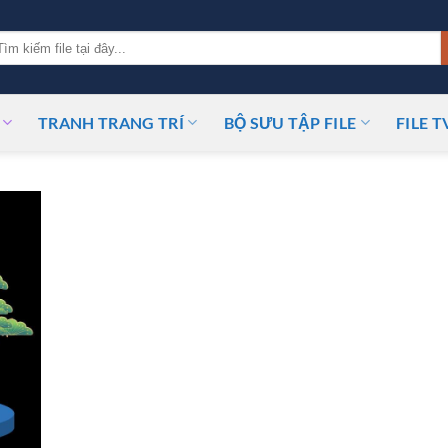
m
ếm:
TRANH TRANG TRÍ
BỘ SƯU TẬP FILE
FILE T