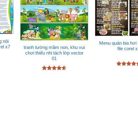
g nội
Menu quán bia hơi
el x7
tranh tường mầm non, khu vui
file corel 
chơi thiếu nhi tách lớp vector
01
Được xếp
Được xếp
hạng
5
5
hạng
4.6
sao
5 sao