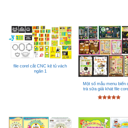
file corel cắt CNC kệ tủ vách
ngăn 1
Một số mẫu menu biển 
trà sữa giải khát file cor
Được xếp
hạng
5
5
sao