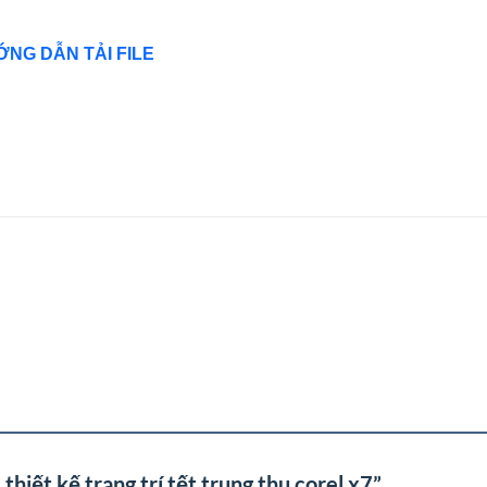
NG DẪN TẢI FILE
thiết kế trang trí tết trung thu corel x7”