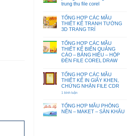
HOẠT
CƯỚI
TƯỜNG
trung thu file corel
HÌNH
FILE
HOA
FILE
COREL
SEN
Không
COREL
DRAW
có
DRAW
TỔNG HỢP CÁC MẪU
bình
luận
THIẾT KẾ TRANH TƯỜNG
ở
3D TRANG TRÍ
Chia
sẻ
Không
một
có
số
TỔNG HỢP CÁC MẪU
bình
background
luận
THIẾT KẾ BIỂN QUẢNG
phông
ở
nền,
CÁO – BẢNG HIỆU – HỘP
TỔNG
đèn
HỢP
ĐÈN FILE COREL DRAW
ông
CÁC
sao
Không
MẪU
tết
có
THIẾT
trung
TỔNG HỢP CÁC MẪU
bình
KẾ
thu
luận
TRANH
THIẾT KẾ IN GIẤY KHEN,
file
ở
TƯỜNG
CHỨNG NHẬN FILE CDR
corel
TỔNG
3D
HỢP
TRANG
1 bình luận
ở
CÁC
TRÍ
TỔNG
MẪU
HỢP
THIẾT
CÁC
TỔNG HỢP MẪU PHÔNG
KẾ
MẪU
BIỂN
NỀN – MAKET – SÂN KHẤU
THIẾT
QUẢNG
KẾ
Không
CÁO
IN
có
–
GIẤY
bình
BẢNG
KHEN,
luận
HIỆU
CHỨNG
ở
–