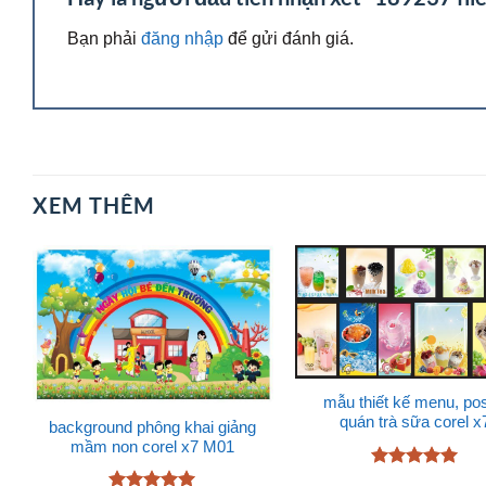
Bạn phải
đăng nhập
để gửi đánh giá.
XEM THÊM
mẫu thiết kế menu, pos
quán trà sữa corel x
background phông khai giảng
mầm non corel x7 M01
Được xếp