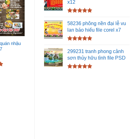
x12
Được xếp
hạng
5.00
58236 phông nền đại lễ vu
5 sao
lan báo hiếu file corel x7
 quán nhậu
Được xếp
x7
hạng
5.00
299231 tranh phong cảnh
5 sao
sơn thủy hữu tình file PSD
Được xếp
hạng
5.00
5 sao