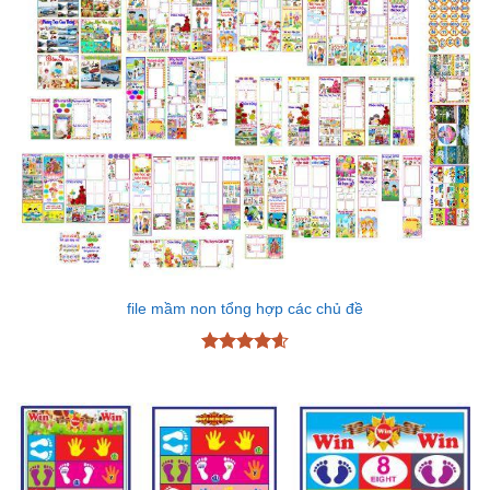
file mầm non tổng hợp các chủ đề
Được xếp
hạng
4.6
5 sao