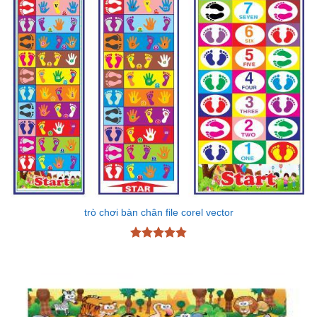
trò chơi bàn chân file corel vector
Được xếp
hạng
4.87
5 sao