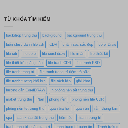
TỪ KHÓA TÌM KIẾM
backdrop trung thu
background
background trung thu
biển chức danh file cdr
CDR
chăm sóc sắc đẹp
corel Draw
file cdr
file corel
file corel draw
file in ấn
file thiết kế
file thiết kế quảng cáo
file tranh CDR
file tranh PSD
file tranh trang trí
file tranh trang trí tiệm trà sữa
file tranh tường khổ lớn
file tách lớp
giải khát
hướng dẫn CorelDRAW
in phông nền tết trung thu
maket trung thu
Nail
phông nền
phông nền file CDR
phông nền tết trung thu
quán bia hơi
quán ăn
rằm tháng tám
spa
sân khấu tết trung thu
tiệm tóc
Tranh trang trí
tranh trang trí quán bia hơi
tranh trang trí quán ăn
Tranh tường