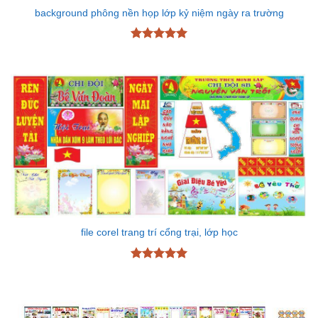
background phông nền họp lớp kỷ niệm ngày ra trường
Được xếp
hạng
5
5
sao
file corel trang trí cổng trại, lớp học
Được xếp
hạng
5
5
sao