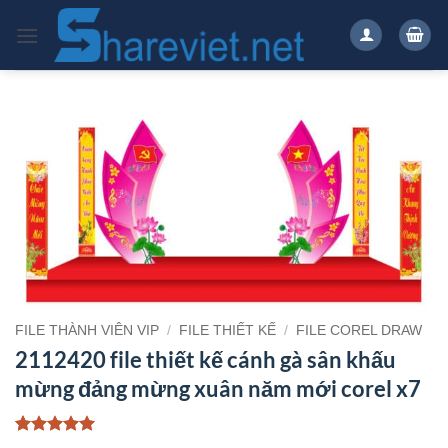
Bỏ
qua
nội
dung
FILE THÀNH VIÊN VIP
/
FILE THIẾT KẾ
/
FILE COREL DRAW
2112420 file thiết kế cánh gà sân khấu
mừng đảng mừng xuân năm mới corel x7
5
1
trên 5