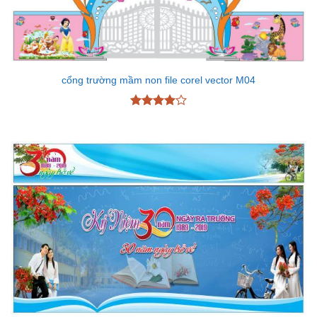
cổng trường mầm non file corel vector M04
Được
xếp hạng
4
5 sao