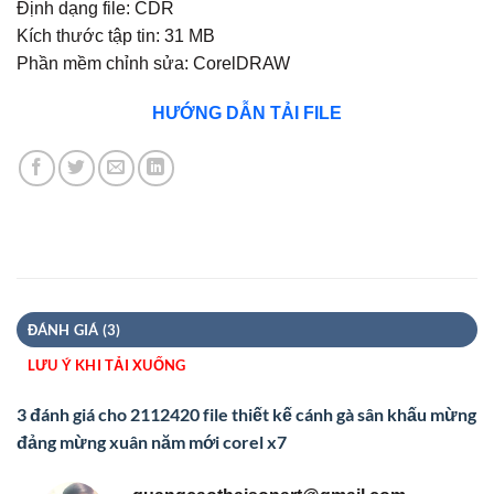
Định dạng file: CDR
dựa trên
đánh giá
Kích thước tập tin: 31 MB
Phần mềm chỉnh sửa: CorelDRAW
HƯỚNG DẪN TẢI FILE
ĐÁNH GIÁ (3)
LƯU Ý KHI TẢI XUỐNG
3 đánh giá cho
2112420 file thiết kế cánh gà sân khấu mừng
đảng mừng xuân năm mới corel x7