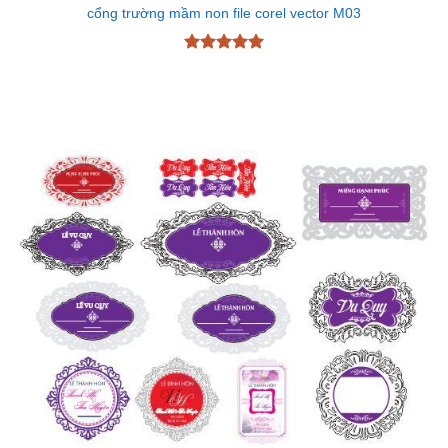
cổng trường mầm non file corel vector M03
Được xếp
hạng
5
5
sao