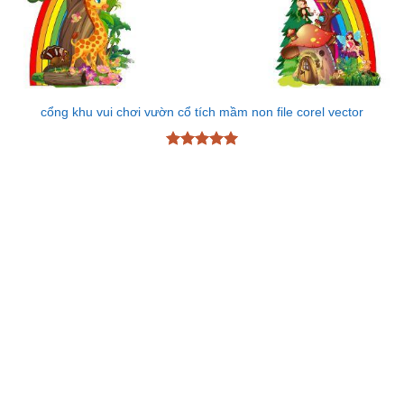
cổng khu vui chơi vườn cổ tích mầm non file corel vector
Được xếp
hạng
5
5
sao