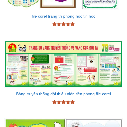
file corel trang trí phòng học tin học
Được xếp
hạng
4.72
5 sao
Bảng truyền thống đội thiếu niên tiền phong file corel
Được xếp
hạng
4.7
5
sao