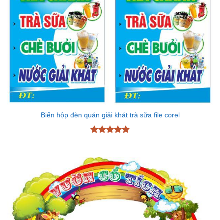
Biển hộp đèn quán giải khát trà sữa file corel
Được xếp
hạng
4.89
5 sao