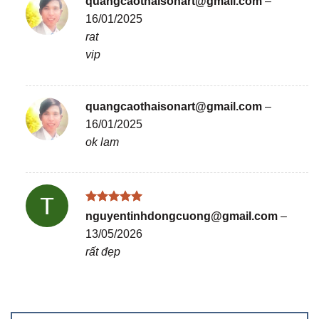
quangcaothaisonart@gmail.com
–
16/01/2025
rat
vip
quangcaothaisonart@gmail.com
–
16/01/2025
ok lam
Được xếp
nguyentinhdongcuong@gmail.com
–
hạng
5
5
13/05/2026
sao
rất đẹp