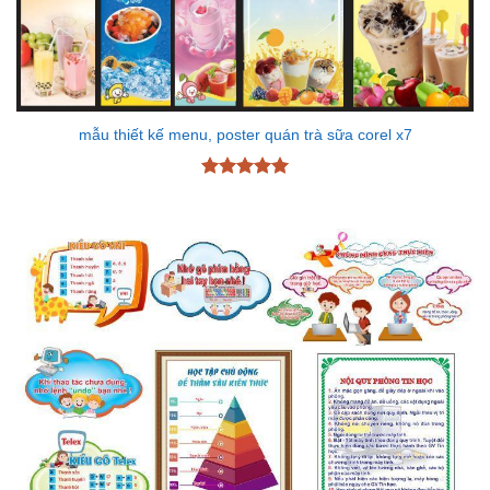
mẫu thiết kế menu, poster quán trà sữa corel x7
Được xếp
hạng
5
5
sao