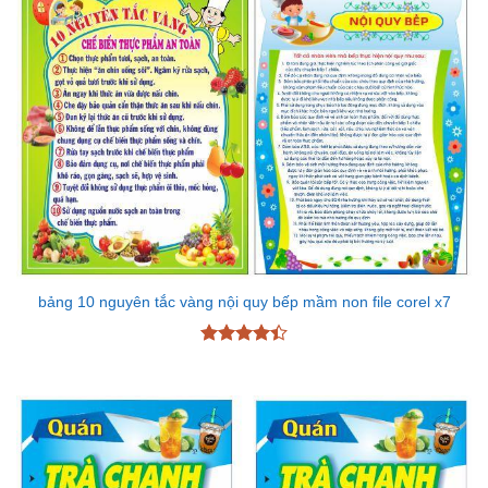
bảng 10 nguyên tắc vàng nội quy bếp mầm non file corel x7
Được xếp
hạng
4.43
5 sao