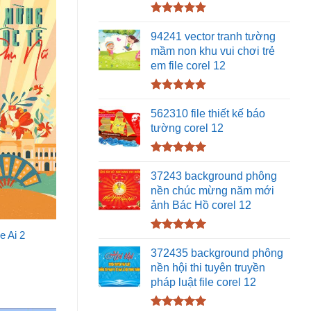
Được xếp
hạng
5.00
94241 vector tranh tường
5 sao
mầm non khu vui chơi trẻ
em file corel 12
Được xếp
hạng
5.00
562310 file thiết kế báo
5 sao
tường corel 12
Được xếp
hạng
5.00
37243 background phông
5 sao
nền chúc mừng năm mới
ảnh Bác Hồ corel 12
e Ai 2
Được xếp
hạng
5.00
372435 background phông
5 sao
nền hội thi tuyên truyền
pháp luật file corel 12