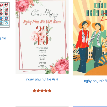
file
ngày phụ nữ file Ai 4
ngày phụ nữ fil
Được xếp
hạng
5
5
sao