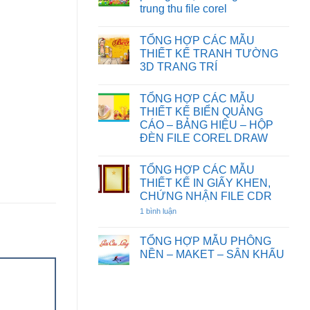
HOẠT
CƯỚI
TƯỜNG
trung thu file corel
HÌNH
FILE
HOA
FILE
COREL
SEN
Không
COREL
DRAW
có
DRAW
TỔNG HỢP CÁC MẪU
bình
luận
THIẾT KẾ TRANH TƯỜNG
ở
3D TRANG TRÍ
Chia
sẻ
Không
một
có
số
TỔNG HỢP CÁC MẪU
bình
background
luận
THIẾT KẾ BIỂN QUẢNG
phông
ở
nền,
CÁO – BẢNG HIỆU – HỘP
TỔNG
đèn
HỢP
ĐÈN FILE COREL DRAW
ông
CÁC
sao
Không
MẪU
tết
có
THIẾT
trung
TỔNG HỢP CÁC MẪU
bình
KẾ
thu
luận
TRANH
THIẾT KẾ IN GIẤY KHEN,
file
ở
TƯỜNG
CHỨNG NHẬN FILE CDR
corel
TỔNG
3D
HỢP
TRANG
1 bình luận
ở
CÁC
TRÍ
TỔNG
MẪU
HỢP
THIẾT
CÁC
TỔNG HỢP MẪU PHÔNG
KẾ
MẪU
BIỂN
NỀN – MAKET – SÂN KHẤU
THIẾT
QUẢNG
KẾ
Không
CÁO
IN
có
–
GIẤY
bình
BẢNG
KHEN,
luận
HIỆU
CHỨNG
ở
–