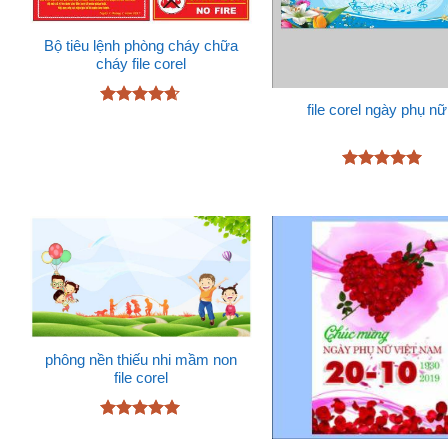
Bộ tiêu lệnh phòng cháy chữa
cháy file corel
file corel ngày phụ nữ
Được xếp
hạng
4.6
5 sao
Được xếp
hạng
5
5
sao
phông nền thiếu nhi mầm non
file corel
Được xếp
hạng
5
5