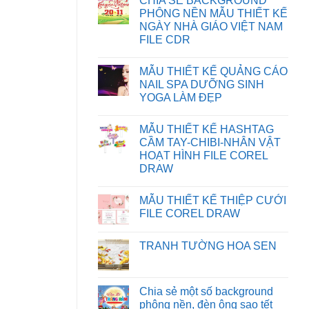
CHIA SẺ BACKGROUND
KHẮC
bình
PHỤC
luận
PHÔNG NỀN MẪU THIẾT KẾ
LỖI
ở
NGÀY NHÀ GIÁO VIỆT NAM
XUẤT
HƯỚNG
FILE
DẪN
FILE CDR
IN
TẢI
BỊ
FILE
Không
SAI
TRÊN
có
MẪU THIẾT KẾ QUẢNG CÁO
MÀU
WEBSITE
bình
TRÊN
luận
NAIL SPA DƯỠNG SINH
CORELDRAW
ở
YOGA LÀM ĐẸP
CHIA
SẺ
Không
BACKGROUND
có
PHÔNG
MẪU THIẾT KẾ HASHTAG
bình
NỀN
luận
CẦM TAY-CHIBI-NHÂN VẬT
MẪU
ở
THIẾT
HOẠT HÌNH FILE COREL
MẪU
KẾ
THIẾT
DRAW
NGÀY
KẾ
NHÀ
Không
QUẢNG
GIÁO
có
CÁO
VIỆT
MẪU THIẾT KẾ THIỆP CƯỚI
bình
NAIL
NAM
luận
SPA
FILE COREL DRAW
FILE
ở
DƯỠNG
CDR
MẪU
Không
SINH
THIẾT
có
YOGA
TRANH TƯỜNG HOA SEN
KẾ
bình
LÀM
HASHTAG
luận
ĐẸP
Không
CẦM
ở
có
TAY-
MẪU
bình
CHIBI-
THIẾT
luận
Chia sẻ một số background
NHÂN
KẾ
ở
VẬT
THIỆP
phông nền, đèn ông sao tết
TRANH