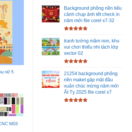
Được xếp
hạng
5.00
Background phông nền tiểu
5 sao
cảnh chụp ảnh tết check in
năm mới file corel x7-32
Được xếp
hạng
5.00
tranh tường mầm non, khu
5 sao
vui chơi thiếu nhi tách lớp
vector 02
Được xếp
hụ nữ 5
hạng
5.00
21254 background phông
5 sao
nền maket gặp mặt đầu
xuân chúc mừng năm mới
Ất Tỵ 2025 file corel x7
Được xếp
hạng
5.00
5 sao
 CNC M03