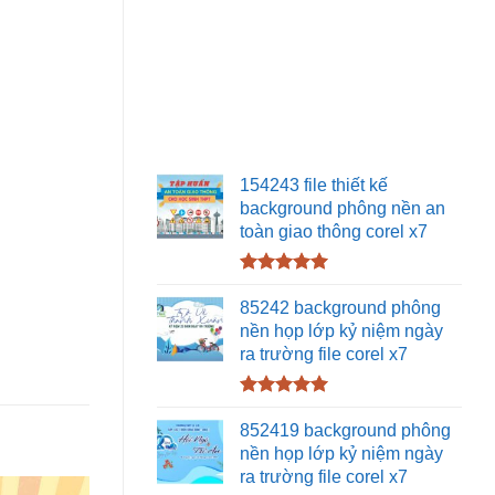
154243 file thiết kế
background phông nền an
toàn giao thông corel x7
Được xếp
hạng
5.00
85242 background phông
5 sao
nền họp lớp kỷ niệm ngày
ra trường file corel x7
Được xếp
hạng
5.00
852419 background phông
5 sao
nền họp lớp kỷ niệm ngày
ra trường file corel x7