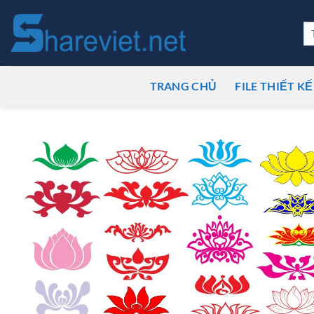
Bỏ
qua
Tì
ki
nội
dung
TRANG CHỦ
FILE THIẾT KẾ