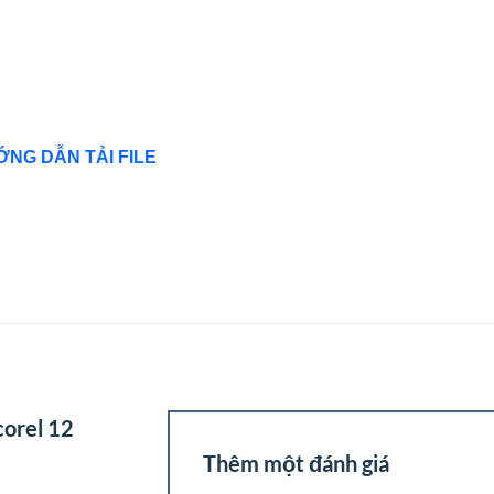
NG DẪN TẢI FILE
corel 12
Thêm một đánh giá