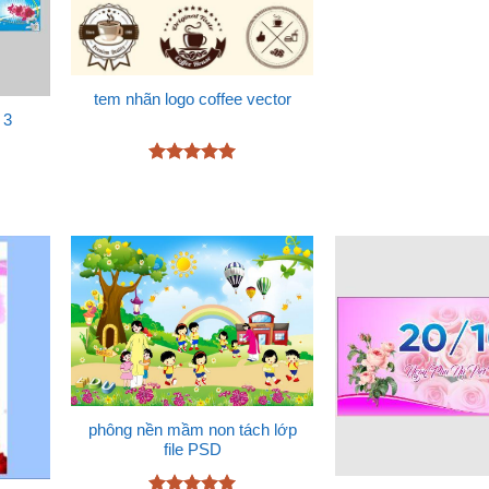
tem nhãn logo coffee vector
 3
Được xếp
hạng
5
5
sao
phông nền mầm non tách lớp
file PSD