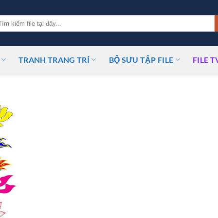
m
ếm:
TRANH TRANG TRÍ
BỘ SƯU TẬP FILE
FILE T