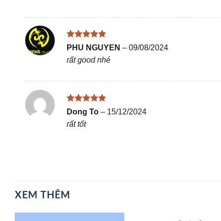
Được xếp
PHU NGUYEN
–
09/08/2024
hạng
5
5
rất good nhé
sao
Được xếp
Dong To
–
15/12/2024
hạng
5
5
rất tốt
sao
XEM THÊM