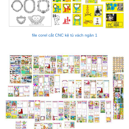
file corel cắt CNC kệ tủ vách ngăn 1