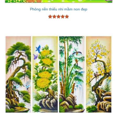
Phông nền thiếu nhi mầm non đẹp
Được xếp
hạng
5
5
sao