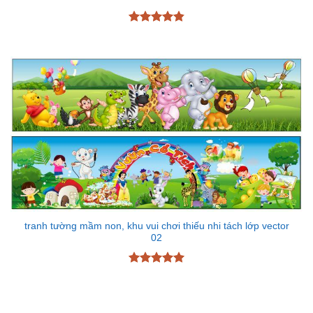
Được xếp
hạng
4.87
5 sao
tranh tường mầm non, khu vui chơi thiếu nhi tách lớp vector
02
Được xếp
hạng
5
5
sao