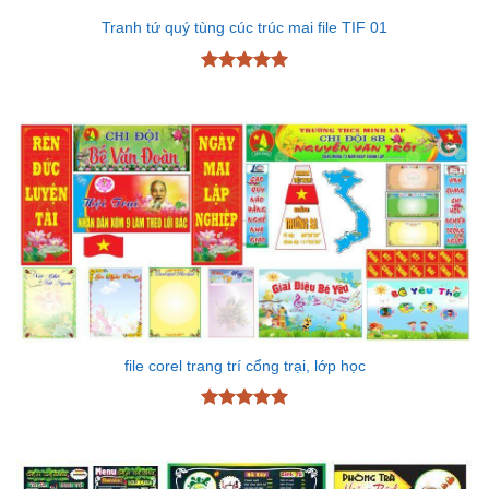
Tranh tứ quý tùng cúc trúc mai file TIF 01
Được xếp
hạng
5
5
sao
file corel trang trí cổng trại, lớp học
Được xếp
hạng
5
5
sao