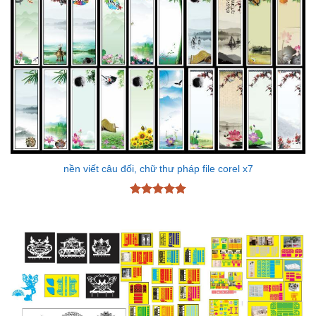
nền viết câu đối, chữ thư pháp file corel x7
Được xếp
hạng
5
5
sao