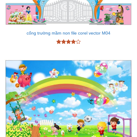
cổng trường mầm non file corel vector M04
Được
xếp hạng
4
5 sao