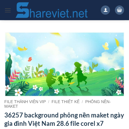
Bỏ
qua
nội
dung
FILE THÀNH VIÊN VIP
/
FILE THIẾT KẾ
/
PHÔNG NỀN-
MAKET
36257 background phông nền maket ngày
gia đình Việt Nam 28.6 file corel x7