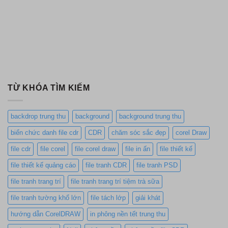
TỪ KHÓA TÌM KIẾM
backdrop trung thu
background
background trung thu
biển chức danh file cdr
CDR
chăm sóc sắc đẹp
corel Draw
file cdr
file corel
file corel draw
file in ấn
file thiết kế
file thiết kế quảng cáo
file tranh CDR
file tranh PSD
file tranh trang trí
file tranh trang trí tiệm trà sữa
file tranh tường khổ lớn
file tách lớp
giải khát
hướng dẫn CorelDRAW
in phông nền tết trung thu