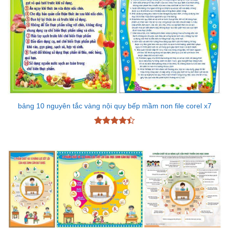
bảng 10 nguyên tắc vàng nội quy bếp mầm non file corel x7
Được xếp
hạng
4.43
5 sao