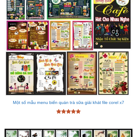
Một số mẫu menu biển quán trà sữa giải khát file corel x7
Được xếp
hạng
5
5
sao