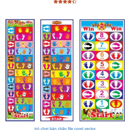
Được xếp
hạng
4.33
5 sao
trò chơi bàn chân file corel vector