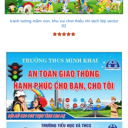
tranh tường mầm non, khu vui chơi thiếu nhi tách lớp vector
02
Được xếp
hạng
5
5
sao