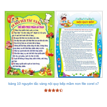
Được xếp
hạng
4.83
5 sao
bảng 10 nguyên tắc vàng nội quy bếp mầm non file corel x7
Được xếp
hạng
4.43
5 sao