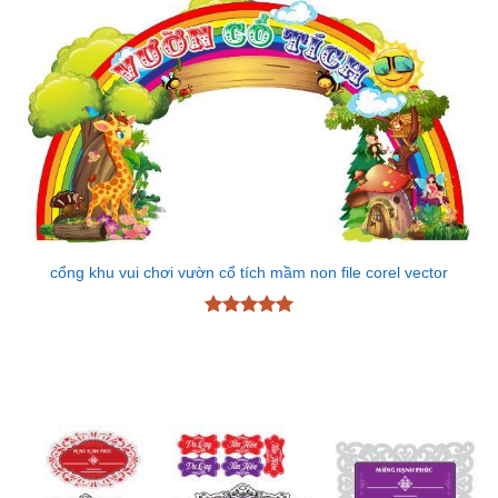
cổng khu vui chơi vườn cổ tích mầm non file corel vector
Được xếp
hạng
5
5
sao