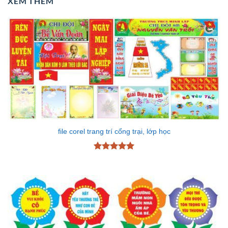
XEM THÊM
file corel trang trí cổng trại, lớp học
Được xếp
hạng
5
5
sao