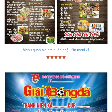
Menu quán bia hơi quán nhậu file corel x7
Được xếp
hạng
5
5
sao