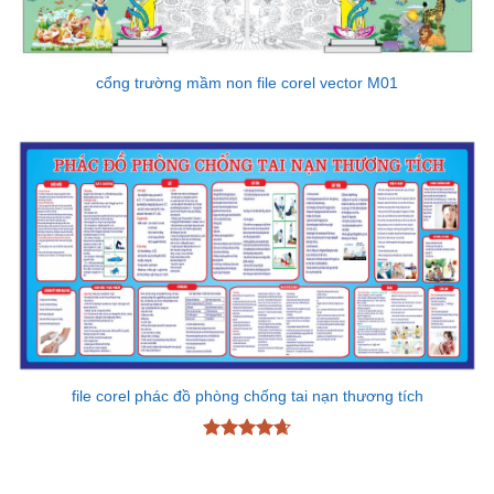
cổng trường mầm non file corel vector M01
file corel phác đồ phòng chống tai nạn thương tích
Được xếp
hạng
4.67
5 sao