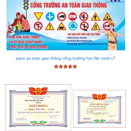
pano an toàn giao thông cổng trường học file corel x7
Được xếp
hạng
4.78
5 sao