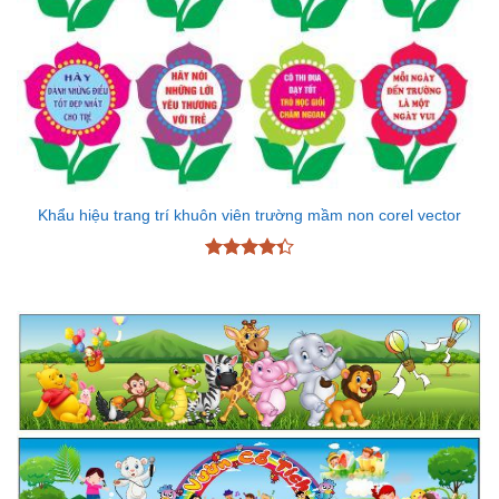
Khẩu hiệu trang trí khuôn viên trường mầm non corel vector
Được xếp
hạng
4.33
5 sao