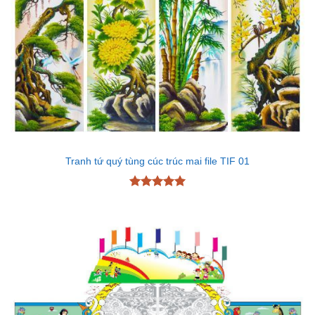
Tranh tứ quý tùng cúc trúc mai file TIF 01
Được xếp
hạng
5
5
sao