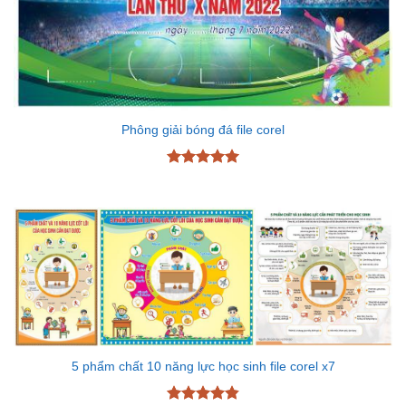
Phông giải bóng đá file corel
Được xếp
hạng
5
5
sao
5 phẩm chất 10 năng lực học sinh file corel x7