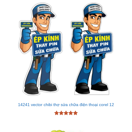
14241 vector chibi thợ sửa chữa điện thoại corel 12
Được xếp
hạng
5
5
sao