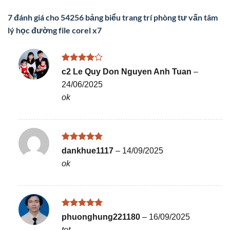
7 đánh giá cho
54256 bảng biểu trang trí phòng tư vấn tâm
lý học đường file corel x7
Được
c2 Le Quy Don Nguyen Anh Tuan
–
xếp hạng
24/06/2025
4
5 sao
ok
Được xếp
dankhue1117
–
14/09/2025
hạng
5
5
ok
sao
Được xếp
phuonghung221180
–
16/09/2025
hạng
5
5
tot