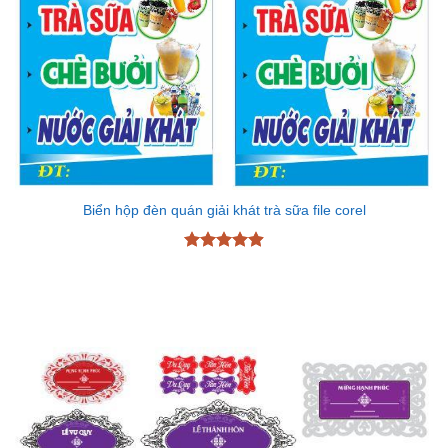
Biển hộp đèn quán giải khát trà sữa file corel
Được xếp
hạng
4.89
5 sao