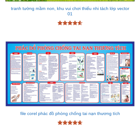
tranh tường mầm non, khu vui chơi thiếu nhi tách lớp vector
01
Được xếp
hạng
4.6
5 sao
file corel phác đồ phòng chống tai nạn thương tích
Được xếp
hạng
4.67
5 sao