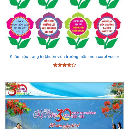
Khẩu hiệu trang trí khuôn viên trường mầm non corel vector
Được xếp
hạng
4.33
5 sao