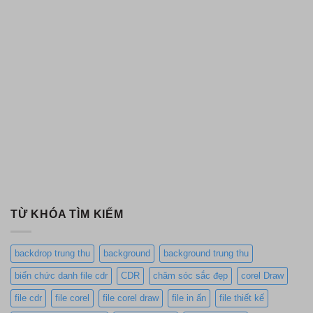
TỪ KHÓA TÌM KIẾM
backdrop trung thu
background
background trung thu
biển chức danh file cdr
CDR
chăm sóc sắc đẹp
corel Draw
file cdr
file corel
file corel draw
file in ấn
file thiết kế