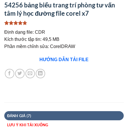
54256 bảng biểu trang trí phòng tư vấn
tâm lý học đường file corel x7
4.71
7
trên 5
Định dạng file: CDR
dựa trên
đánh giá
Kích thước tập tin: 49,5 MB
Phần mềm chỉnh sửa: CorelDRAW
HƯỚNG DẪN TẢI FILE
ĐÁNH GIÁ (7)
LƯU Ý KHI TẢI XUỐNG