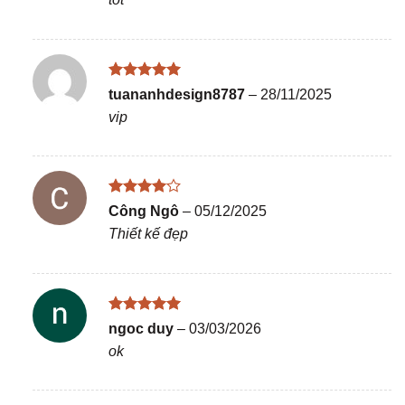
sao
Được xếp
tuananhdesign8787
–
28/11/2025
hạng
5
5
vip
sao
Được
Công Ngô
–
05/12/2025
xếp hạng
Thiết kế đẹp
4
5 sao
Được xếp
ngoc duy
–
03/03/2026
hạng
5
5
ok
sao