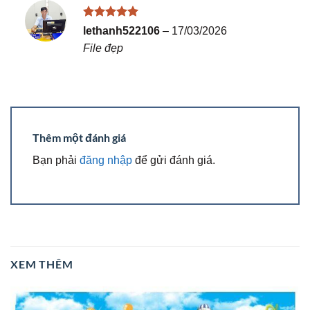
Được xếp
lethanh522106
–
17/03/2026
hạng
5
5
File đẹp
sao
Thêm một đánh giá
Bạn phải
đăng nhập
để gửi đánh giá.
XEM THÊM