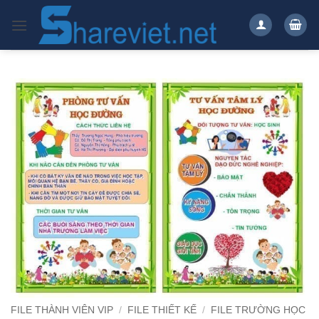
Bỏ
qua
nội
dung
FILE THÀNH VIÊN VIP
/
FILE THIẾT KẾ
/
FILE TRƯỜNG HỌC