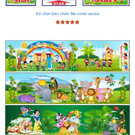
trò chơi bàn chân file corel vector
Được xếp
hạng
4.87
5 sao