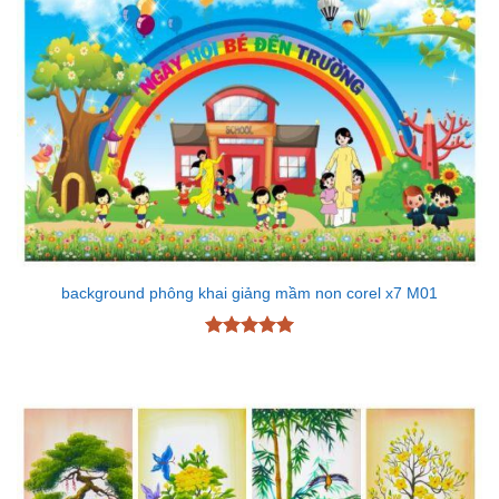
background phông khai giảng mầm non corel x7 M01
Được xếp
hạng
5
5
sao