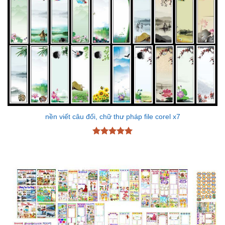
nền viết câu đối, chữ thư pháp file corel x7
Được xếp
hạng
5
5
sao