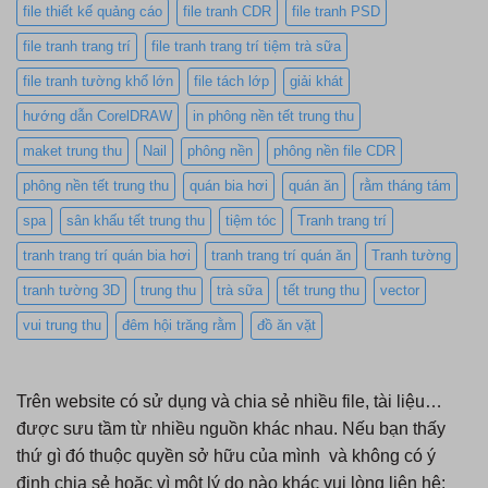
file thiết kế quảng cáo
file tranh CDR
file tranh PSD
file tranh trang trí
file tranh trang trí tiệm trà sữa
file tranh tường khổ lớn
file tách lớp
giải khát
hướng dẫn CorelDRAW
in phông nền tết trung thu
maket trung thu
Nail
phông nền
phông nền file CDR
phông nền tết trung thu
quán bia hơi
quán ăn
rằm tháng tám
spa
sân khấu tết trung thu
tiệm tóc
Tranh trang trí
tranh trang trí quán bia hơi
tranh trang trí quán ăn
Tranh tường
tranh tường 3D
trung thu
trà sữa
tết trung thu
vector
vui trung thu
đêm hội trăng rằm
đồ ăn vặt
Trên website có sử dụng và chia sẻ nhiều file, tài liệu…
được sưu tầm từ nhiều nguồn khác nhau. Nếu bạn thấy
thứ gì đó thuộc quyền sở hữu của mình và không có ý
định chia sẻ hoặc vì một lý do nào khác vui lòng liên hệ: