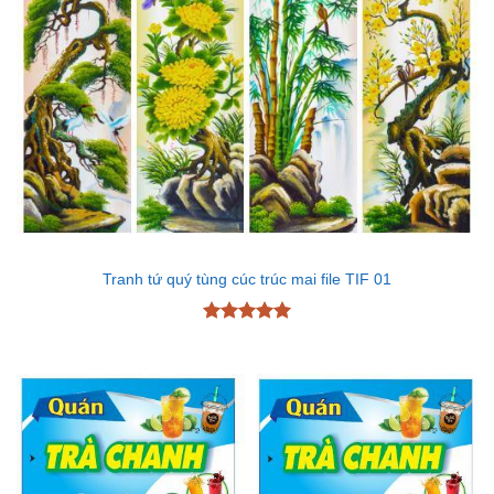
Tranh tứ quý tùng cúc trúc mai file TIF 01
Được xếp
hạng
5
5
sao