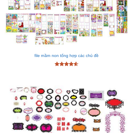
file mầm non tổng hợp các chủ đề
Được xếp
hạng
4.6
5 sao