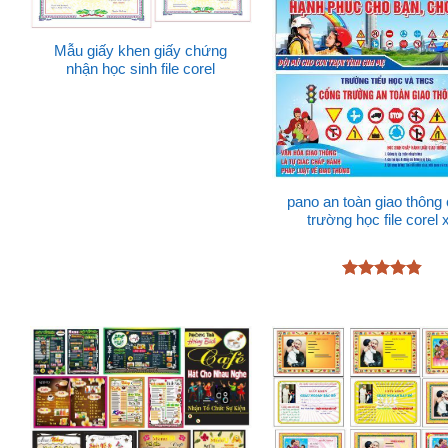
Mẫu giấy khen giấy chứng
nhận học sinh file corel
pano an toàn giao thông
trường học file corel 
Được xếp
hạng
4.78
5 sao