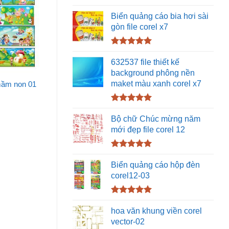
Được xếp
hạng
5.00
Biển quảng cáo bia hơi sài
5 sao
gòn file corel x7
Được xếp
hạng
5.00
632537 file thiết kế
5 sao
background phông nền
maket màu xanh corel x7
 mầm non 01
Được xếp
hạng
5.00
Bộ chữ Chúc mừng năm
5 sao
mới đẹp file corel 12
Được xếp
hạng
5.00
Biển quảng cáo hộp đèn
5 sao
corel12-03
Được xếp
hạng
5.00
hoa văn khung viền corel
5 sao
vector-02