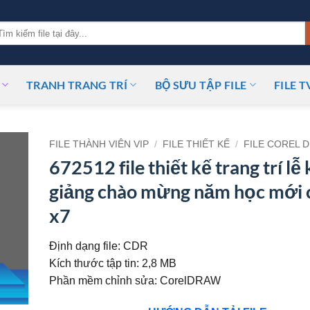
m
ếm:
TRANH TRANG TRÍ
BỘ SƯU TẬP FILE
FILE T
FILE THÀNH VIÊN VIP
/
FILE THIẾT KẾ
/
FILE COREL 
672512 file thiết kế trang trí lễ 
giảng chào mừng năm học mới 
x7
Định dạng file: CDR
Kích thước tập tin: 2,8 MB
Phần mềm chỉnh sửa: CorelDRAW