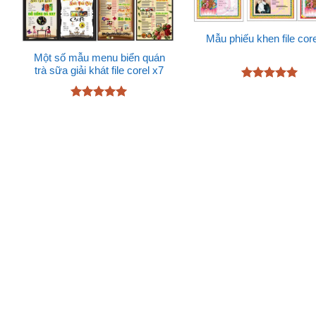
Mẫu phiếu khen file core
Một số mẫu menu biển quán
trà sữa giải khát file corel x7
Được xếp
hạng
5
5
Được xếp
sao
hạng
5
5
sao