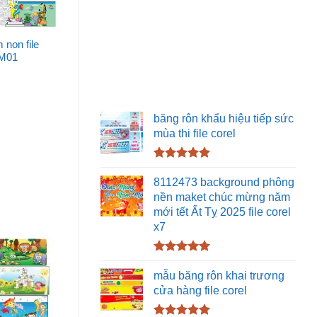
non file
 M01
băng rôn khẩu hiệu tiếp sức
mùa thi file corel
Được xếp
hạng
5.00
8112473 background phông
5 sao
nền maket chúc mừng năm
mới tết Ất Tỵ 2025 file corel
x7
Được xếp
hạng
5.00
mẫu băng rôn khai trương
5 sao
cửa hàng file corel