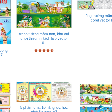
cổng trường mầm 
corel vector
tranh tường mầm non, khu vui
chơi thiếu nhi tách lớp vector
01
 cổng
x7
Được xếp
hạng
4.6
5 sao
5 phẩm chất 10 năng lực học