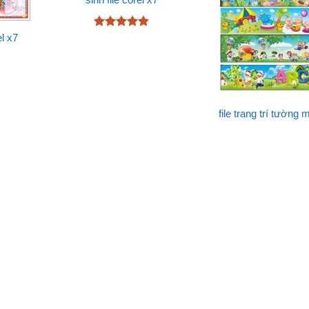
sinh file corel x7
Được xếp
l x7
hạng
4.83
5 sao
file trang trí tường