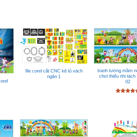
hạng
5
5
sao
tranh tường mầm no
file corel cắt CNC kệ tủ vách
chơi thiếu nhi tách
ngăn 1
corel
02
Được xếp
hạng
5
5
sao