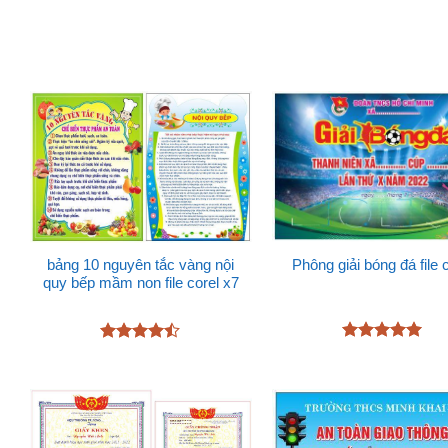
Được xếp
sao
hạng
4.72
5 sao
Phông giải bóng đá file 
bảng 10 nguyên tắc vàng nội
quy bếp mầm non file corel x7
Được xếp
Được xếp
hạng
5
5
hạng
4.43
sao
5 sao