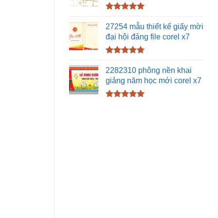
Được xếp
hạng
5.00
27254 mẫu thiết kế giấy mời
5 sao
đại hội đảng file corel x7
Được xếp
hạng
5.00
2282310 phông nền khai
5 sao
giảng năm học mới corel x7
Được xếp
hạng
5.00
5 sao