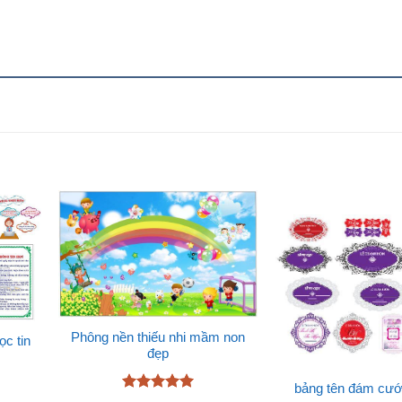
Phông nền thiếu nhi mầm non
ọc tin
đẹp
bảng tên đám cư
Được xếp