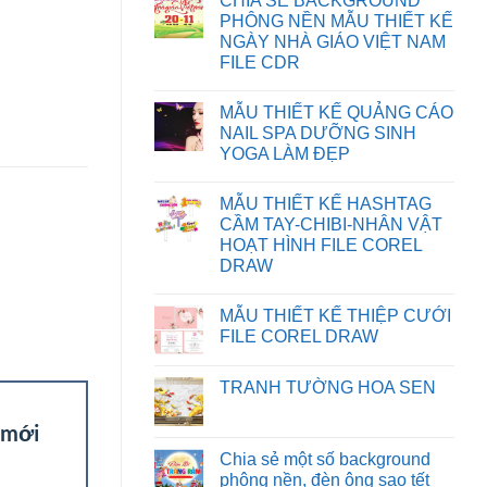
CHIA SẺ BACKGROUND
KHẮC
bình
PHỤC
luận
PHÔNG NỀN MẪU THIẾT KẾ
LỖI
ở
NGÀY NHÀ GIÁO VIỆT NAM
XUẤT
HƯỚNG
FILE
DẪN
FILE CDR
IN
TẢI
BỊ
FILE
Không
SAI
TRÊN
có
MẪU THIẾT KẾ QUẢNG CÁO
MÀU
WEBSITE
bình
TRÊN
luận
NAIL SPA DƯỠNG SINH
CORELDRAW
ở
YOGA LÀM ĐẸP
CHIA
SẺ
Không
BACKGROUND
có
PHÔNG
MẪU THIẾT KẾ HASHTAG
bình
NỀN
luận
CẦM TAY-CHIBI-NHÂN VẬT
MẪU
ở
THIẾT
HOẠT HÌNH FILE COREL
MẪU
KẾ
THIẾT
DRAW
NGÀY
KẾ
NHÀ
Không
QUẢNG
GIÁO
có
CÁO
VIỆT
MẪU THIẾT KẾ THIỆP CƯỚI
bình
NAIL
NAM
luận
SPA
FILE COREL DRAW
FILE
ở
DƯỠNG
CDR
MẪU
Không
SINH
THIẾT
có
YOGA
TRANH TƯỜNG HOA SEN
KẾ
bình
LÀM
HASHTAG
luận
ĐẸP
Không
CẦM
ở
có
c mới
TAY-
MẪU
bình
CHIBI-
THIẾT
luận
Chia sẻ một số background
NHÂN
KẾ
ở
VẬT
THIỆP
phông nền, đèn ông sao tết
TRANH