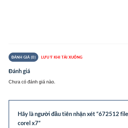
ĐÁNH GIÁ (0)
LƯU Ý KHI TẢI XUỐNG
Đánh giá
Chưa có đánh giá nào.
Hãy là người đầu tiên nhận xét “672512 file
corel x7”