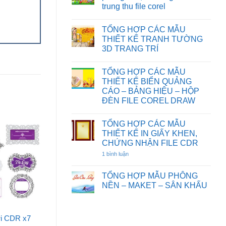
HOẠT
CƯỚI
TƯỜNG
trung thu file corel
HÌNH
FILE
HOA
FILE
COREL
SEN
Không
COREL
DRAW
có
DRAW
TỔNG HỢP CÁC MẪU
bình
luận
THIẾT KẾ TRANH TƯỜNG
ở
3D TRANG TRÍ
Chia
sẻ
Không
một
có
số
TỔNG HỢP CÁC MẪU
bình
background
luận
THIẾT KẾ BIỂN QUẢNG
phông
ở
nền,
CÁO – BẢNG HIỆU – HỘP
TỔNG
đèn
HỢP
ĐÈN FILE COREL DRAW
ông
CÁC
sao
Không
MẪU
tết
có
THIẾT
trung
TỔNG HỢP CÁC MẪU
bình
KẾ
thu
luận
TRANH
THIẾT KẾ IN GIẤY KHEN,
file
ở
TƯỜNG
CHỨNG NHẬN FILE CDR
corel
TỔNG
3D
HỢP
TRANG
1 bình luận
ở
CÁC
TRÍ
TỔNG
MẪU
HỢP
THIẾT
CÁC
TỔNG HỢP MẪU PHÔNG
KẾ
MẪU
BIỂN
NỀN – MAKET – SÂN KHẤU
THIẾT
QUẢNG
KẾ
Không
CÁO
IN
có
–
GIẤY
bình
BẢNG
KHEN,
luận
HIỆU
ới CDR x7
CHỨNG
ở
–