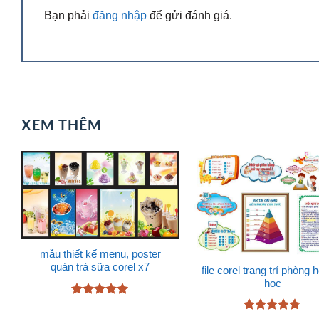
Bạn phải
đăng nhập
để gửi đánh giá.
XEM THÊM
mẫu thiết kế menu, poster
quán trà sữa corel x7
file corel trang trí phòng h
học
Được xếp
hạng
5
5