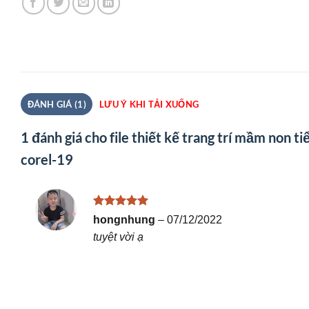
ĐÁNH GIÁ (1)
LƯU Ý KHI TẢI XUỐNG
1 đánh giá cho
file thiết kế trang trí mầm non t
corel-19
Được xếp
hongnhung
–
07/12/2022
hạng
5
5
tuyệt vời ạ
sao