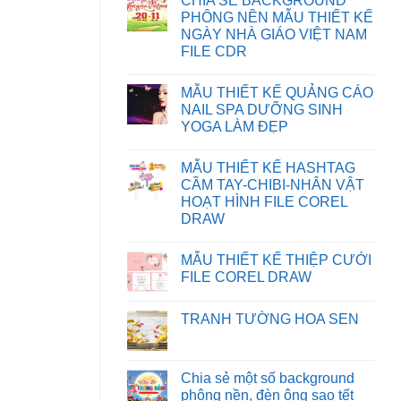
CHIA SẺ BACKGROUND
KHẮC
bình
PHỤC
luận
PHÔNG NỀN MẪU THIẾT KẾ
LỖI
ở
NGÀY NHÀ GIÁO VIỆT NAM
XUẤT
HƯỚNG
FILE
DẪN
FILE CDR
IN
TẢI
BỊ
FILE
Không
SAI
TRÊN
có
MẪU THIẾT KẾ QUẢNG CÁO
MÀU
WEBSITE
bình
TRÊN
luận
NAIL SPA DƯỠNG SINH
CORELDRAW
ở
YOGA LÀM ĐẸP
CHIA
SẺ
Không
BACKGROUND
có
PHÔNG
MẪU THIẾT KẾ HASHTAG
bình
NỀN
luận
CẦM TAY-CHIBI-NHÂN VẬT
MẪU
ở
THIẾT
HOẠT HÌNH FILE COREL
MẪU
KẾ
THIẾT
DRAW
NGÀY
KẾ
NHÀ
Không
QUẢNG
GIÁO
có
CÁO
VIỆT
MẪU THIẾT KẾ THIỆP CƯỚI
bình
NAIL
NAM
luận
SPA
FILE COREL DRAW
FILE
ở
DƯỠNG
CDR
MẪU
Không
SINH
THIẾT
có
YOGA
TRANH TƯỜNG HOA SEN
KẾ
bình
LÀM
HASHTAG
luận
ĐẸP
Không
CẦM
ở
có
TAY-
MẪU
bình
CHIBI-
THIẾT
luận
Chia sẻ một số background
NHÂN
KẾ
ở
VẬT
THIỆP
phông nền, đèn ông sao tết
TRANH