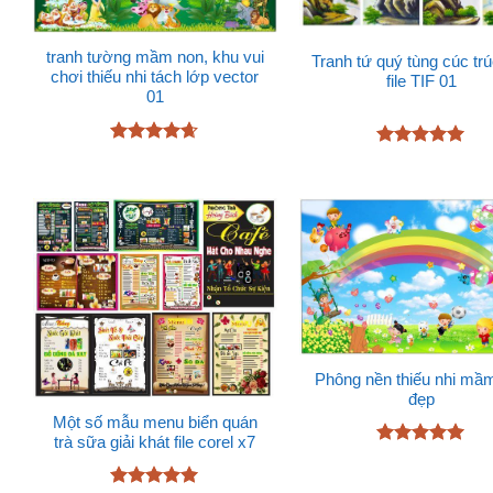
tranh tường mầm non, khu vui
Tranh tứ quý tùng cúc tr
chơi thiếu nhi tách lớp vector
file TIF 01
01
Được xếp
Được xếp
hạng
4.6
hạng
5
5
5 sao
sao
Phông nền thiếu nhi mầ
đẹp
Một số mẫu menu biển quán
trà sữa giải khát file corel x7
Được xếp
hạng
5
5