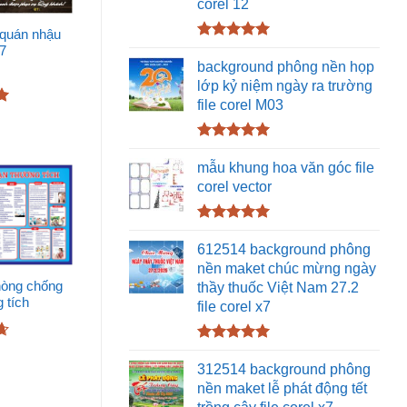
corel 12
 quán nhậu
Được xếp
x7
hạng
5.00
background phông nền họp
5 sao
lớp kỷ niệm ngày ra trường
file corel M03
Được xếp
hạng
5.00
mẫu khung hoa văn góc file
5 sao
corel vector
Được xếp
hạng
5.00
612514 background phông
5 sao
nền maket chúc mừng ngày
thầy thuốc Việt Nam 27.2
phòng chống
 tích
file corel x7
Được xếp
hạng
5.00
312514 background phông
5 sao
nền maket lễ phát động tết
trồng cây file corel x7