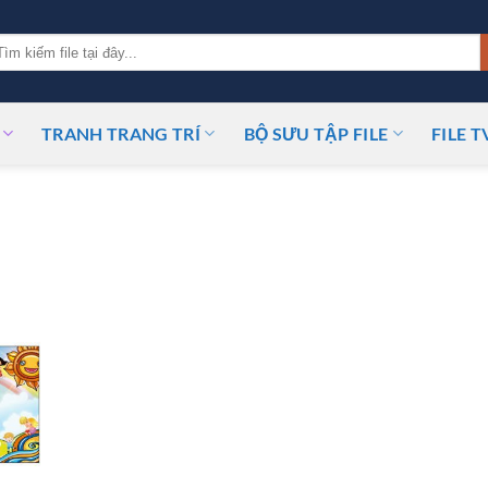
m
ếm:
TRANH TRANG TRÍ
BỘ SƯU TẬP FILE
FILE T