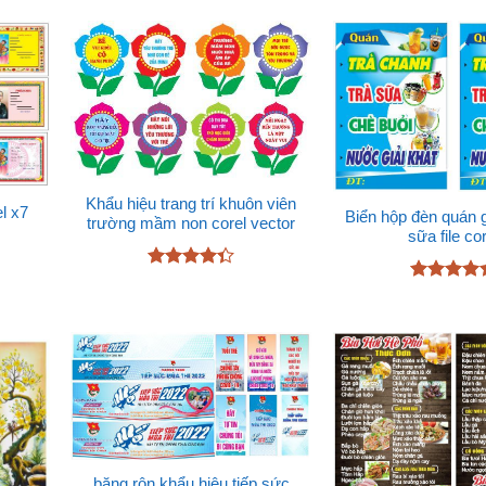
Khẩu hiệu trang trí khuôn viên
l x7
Biển hộp đèn quán gi
trường mầm non corel vector
sữa file co
Được xếp
Được xếp
hạng
4.33
hạng
4.89
5 sao
5 sao
băng rôn khẩu hiệu tiếp sức