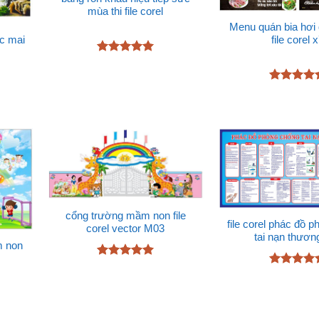
mùa thi file corel
Menu quán bia hơi
úc mai
file corel 
Được xếp
hạng
5
5
sao
Được xếp
hạng
5
5
sao
cổng trường mầm non file
file corel phác đồ 
corel vector M03
tai nạn thương
m non
Được xếp
Được xếp
hạng
5
5
hạng
4.67
sao
5 sao