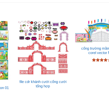
cổng trường mầm 
corel vector
Được
xếp hạng
4
5 sao
file cdr khánh cưới cổng cưới
tổng hợp
non 01