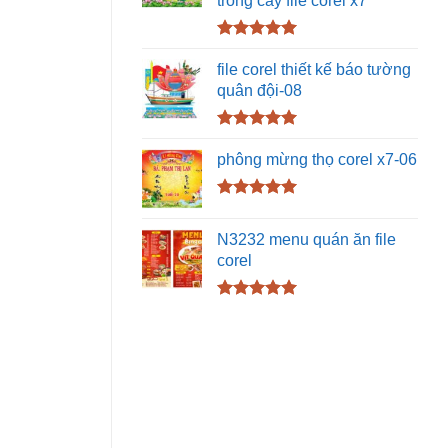
Được xếp
hạng
5.00
file corel thiết kế báo tường
5 sao
quân đội-08
Được xếp
hạng
5.00
phông mừng thọ corel x7-06
5 sao
Được xếp
hạng
5.00
N3232 menu quán ăn file
5 sao
corel
Được xếp
hạng
5.00
5 sao