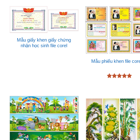
Mẫu giấy khen giấy chứng
nhận học sinh file corel
Mẫu phiếu khen file core
Được xếp
hạng
5
5
sao