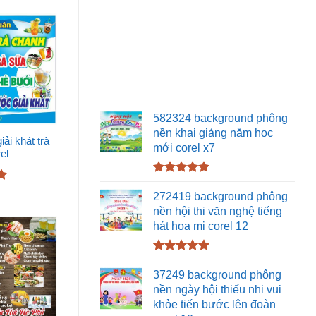
582324 background phông
nền khai giảng năm học
ải khát trà
mới corel x7
rel
Được xếp
hạng
5.00
272419 background phông
5 sao
nền hội thi văn nghệ tiếng
hát họa mi corel 12
Được xếp
hạng
5.00
37249 background phông
5 sao
nền ngày hội thiếu nhi vui
khỏe tiến bước lên đoàn