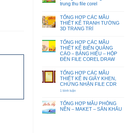
HOẠT
CƯỚI
TƯỜNG
trung thu file corel
HÌNH
FILE
HOA
FILE
COREL
SEN
Không
COREL
DRAW
có
DRAW
TỔNG HỢP CÁC MẪU
bình
luận
THIẾT KẾ TRANH TƯỜNG
ở
3D TRANG TRÍ
Chia
sẻ
Không
một
có
số
TỔNG HỢP CÁC MẪU
bình
background
luận
THIẾT KẾ BIỂN QUẢNG
phông
ở
nền,
CÁO – BẢNG HIỆU – HỘP
TỔNG
đèn
HỢP
ĐÈN FILE COREL DRAW
ông
CÁC
sao
Không
MẪU
tết
có
THIẾT
trung
TỔNG HỢP CÁC MẪU
bình
KẾ
thu
luận
TRANH
THIẾT KẾ IN GIẤY KHEN,
file
ở
TƯỜNG
CHỨNG NHẬN FILE CDR
corel
TỔNG
3D
HỢP
TRANG
1 bình luận
ở
CÁC
TRÍ
TỔNG
MẪU
HỢP
THIẾT
CÁC
TỔNG HỢP MẪU PHÔNG
KẾ
MẪU
BIỂN
NỀN – MAKET – SÂN KHẤU
THIẾT
QUẢNG
KẾ
Không
CÁO
IN
có
–
GIẤY
bình
BẢNG
KHEN,
luận
HIỆU
CHỨNG
ở
–