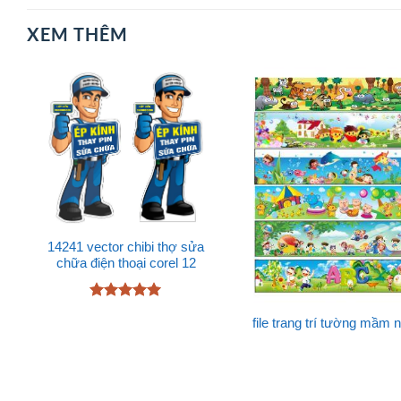
XEM THÊM
14241 vector chibi thợ sửa
chữa điện thoại corel 12
Được xếp
file trang trí tường mầm 
hạng
5
5
sao