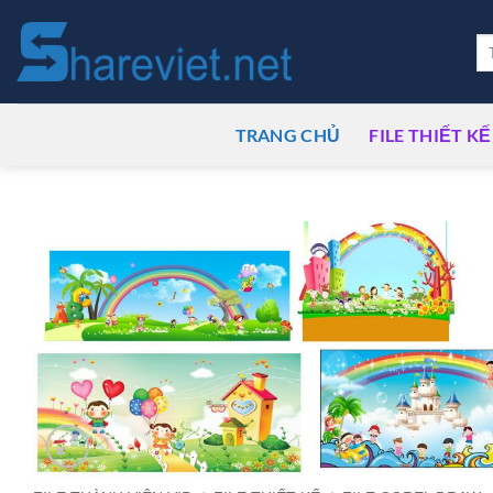
Bỏ
qua
Tì
ki
nội
dung
TRANG CHỦ
FILE THIẾT KẾ