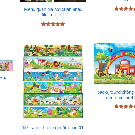
Menu quán bia hơi quán nhậu
file corel x7
Được xếp
hạng
5
5
sao
Được xếp
hạng
5
5
sao
ile
background phông 
mầm non corel
Được xếp
hạng
5
5
sao
file trang trí tường mầm non 01