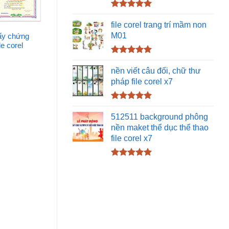
Được xếp
hạng
5.00
file corel trang trí mầm non
5 sao
M01
ấy chứng
le corel
Được xếp
hạng
5.00
nền viết câu đối, chữ thư
5 sao
pháp file corel x7
Được xếp
hạng
5.00
512511 background phông
5 sao
nền maket thể dục thể thao
file corel x7
Được xếp
hạng
5.00
5 sao