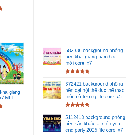
582336 background phông
nền khai giảng năm học
mới corel x7
Được xếp
hạng
5.00
372421 background phông
5 sao
nền đại hội thể dục thể thao
khai giảng
môn cờ tướng file corel x5
 x7 M01
Được xếp
hạng
5.00
5112413 background phông
5 sao
nền sân khấu tất niên year
end party 2025 file corel x7