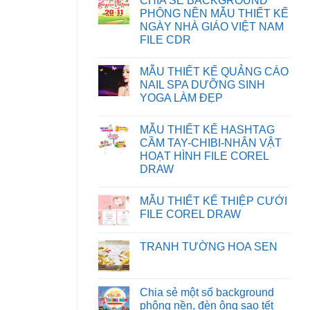
CHIA SẺ BACKGROUND
KHẮC
bình
PHỤC
luận
PHÔNG NỀN MẪU THIẾT KẾ
LỖI
ở
NGÀY NHÀ GIÁO VIỆT NAM
XUẤT
HƯỚNG
FILE
DẪN
FILE CDR
IN
TẢI
BỊ
FILE
Không
SAI
TRÊN
có
MẪU THIẾT KẾ QUẢNG CÁO
MÀU
WEBSITE
bình
TRÊN
luận
NAIL SPA DƯỠNG SINH
CORELDRAW
ở
YOGA LÀM ĐẸP
CHIA
SẺ
Không
BACKGROUND
có
PHÔNG
MẪU THIẾT KẾ HASHTAG
bình
NỀN
luận
CẦM TAY-CHIBI-NHÂN VẬT
MẪU
ở
THIẾT
HOẠT HÌNH FILE COREL
MẪU
KẾ
THIẾT
DRAW
NGÀY
KẾ
NHÀ
Không
QUẢNG
GIÁO
có
CÁO
VIỆT
MẪU THIẾT KẾ THIỆP CƯỚI
bình
NAIL
NAM
luận
SPA
FILE COREL DRAW
FILE
ở
DƯỠNG
CDR
MẪU
Không
SINH
THIẾT
có
YOGA
TRANH TƯỜNG HOA SEN
KẾ
bình
LÀM
HASHTAG
luận
ĐẸP
Không
CẦM
ở
có
TAY-
MẪU
bình
CHIBI-
THIẾT
luận
Chia sẻ một số background
NHÂN
KẾ
ở
VẬT
THIỆP
phông nền, đèn ông sao tết
TRANH