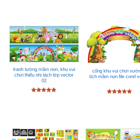
tranh tường mầm non, khu vui
cổng khu vui chơi vườ
chơi thiếu nhi tách lớp vector
tích mầm non file corel v
02
Được xếp
Được xếp
hạng
5
5
hạng
5
5
sao
sao