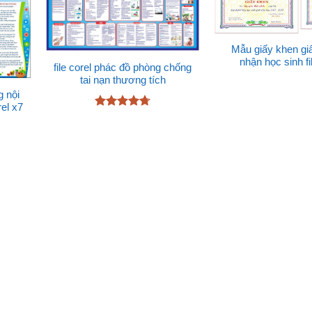
Mẫu giấy khen gi
nhận học sinh fi
file corel phác đồ phòng chống
tai nạn thương tích
g nội
el x7
Được xếp
hạng
4.67
5 sao