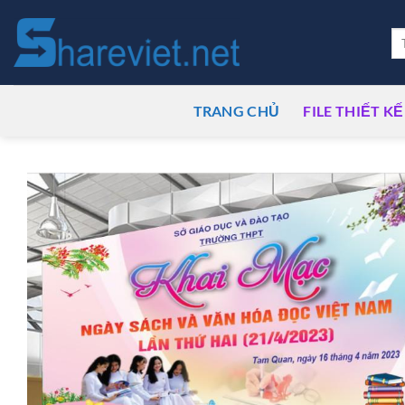
Bỏ
qua
Tì
ki
nội
dung
TRANG CHỦ
FILE THIẾT KẾ