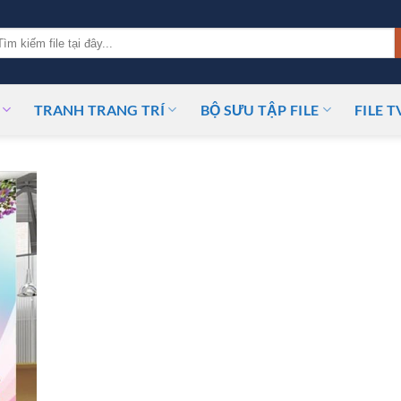
m
ếm:
TRANH TRANG TRÍ
BỘ SƯU TẬP FILE
FILE T