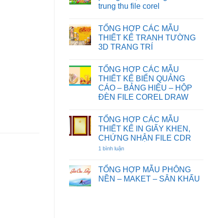
HOẠT
CƯỚI
TƯỜNG
trung thu file corel
HÌNH
FILE
HOA
FILE
COREL
SEN
Không
COREL
DRAW
có
DRAW
TỔNG HỢP CÁC MẪU
bình
luận
THIẾT KẾ TRANH TƯỜNG
ở
3D TRANG TRÍ
Chia
sẻ
Không
một
có
số
TỔNG HỢP CÁC MẪU
bình
background
luận
THIẾT KẾ BIỂN QUẢNG
phông
ở
nền,
CÁO – BẢNG HIỆU – HỘP
TỔNG
đèn
HỢP
ĐÈN FILE COREL DRAW
ông
CÁC
sao
Không
MẪU
tết
có
THIẾT
trung
TỔNG HỢP CÁC MẪU
bình
KẾ
thu
luận
TRANH
THIẾT KẾ IN GIẤY KHEN,
file
ở
TƯỜNG
CHỨNG NHẬN FILE CDR
corel
TỔNG
3D
HỢP
TRANG
1 bình luận
ở
CÁC
TRÍ
TỔNG
MẪU
HỢP
THIẾT
CÁC
TỔNG HỢP MẪU PHÔNG
KẾ
MẪU
BIỂN
NỀN – MAKET – SÂN KHẤU
THIẾT
QUẢNG
KẾ
Không
CÁO
IN
có
–
GIẤY
bình
BẢNG
KHEN,
luận
HIỆU
CHỨNG
ở
–