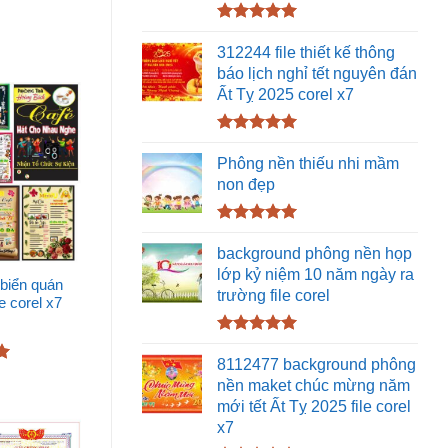
Được xếp
hạng
5.00
312244 file thiết kế thông
5 sao
báo lịch nghỉ tết nguyên đán
Ất Tỵ 2025 corel x7
Được xếp
hạng
5.00
Phông nền thiếu nhi mầm
5 sao
non đẹp
Được xếp
hạng
5.00
background phông nền họp
5 sao
lớp kỷ niệm 10 năm ngày ra
biển quán
trường file corel
le corel x7
Được xếp
hạng
5.00
8112477 background phông
5 sao
nền maket chúc mừng năm
mới tết Ất Tỵ 2025 file corel
x7