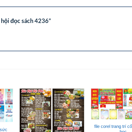
y hội đọc sách 4236”
file corel trang trí c
 sức
học