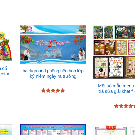
n cổ
background phông nền họp lớp
ector
kỷ niệm ngày ra trường
Một số mẫu menu 
trà sữa giải khát fi
Được xếp
hạng
5
5
sao
Được xếp
hạng
5
5
sao