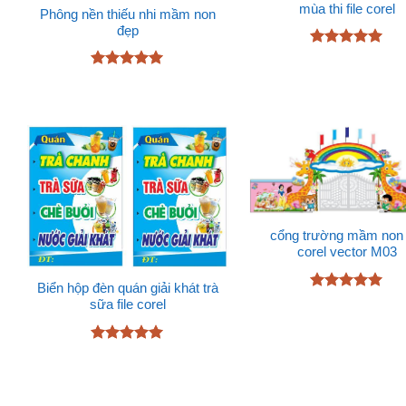
mùa thi file corel
Phông nền thiếu nhi mầm non
đẹp
Được xếp
hạng
5
5
Được xếp
sao
hạng
5
5
sao
cổng trường mầm non f
corel vector M03
Biển hộp đèn quán giải khát trà
Được xếp
sữa file corel
hạng
5
5
sao
Được xếp
hạng
4.89
5 sao