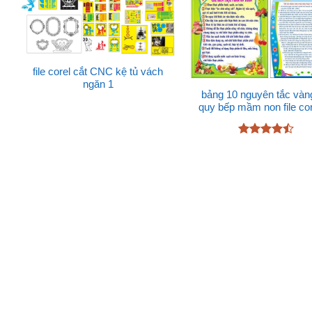
file corel cắt CNC kệ tủ vách
ngăn 1
bảng 10 nguyên tắc vàn
quy bếp mầm non file cor
Được xếp
hạng
4.43
5 sao