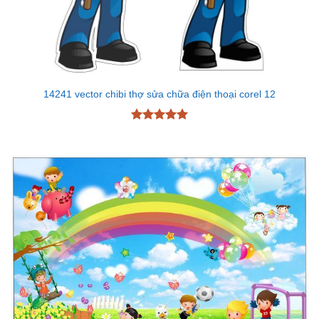
14241 vector chibi thợ sửa chữa điện thoại corel 12
Được xếp
hạng
5
5
sao