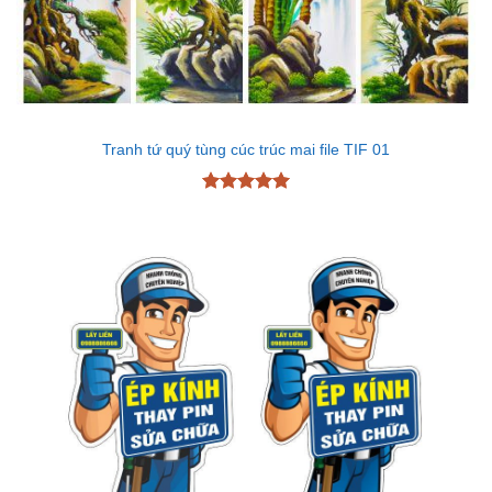
Tranh tứ quý tùng cúc trúc mai file TIF 01
Được xếp
hạng
5
5
sao