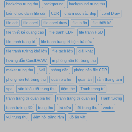
backdrop trung thu
background
background trung thu
biển chức danh file cdr
CDR
chăm sóc sắc đẹp
corel Draw
file cdr
file corel
file corel draw
file in ấn
file thiết kế
file thiết kế quảng cáo
file tranh CDR
file tranh PSD
file tranh trang trí
file tranh trang trí tiệm trà sữa
file tranh tường khổ lớn
file tách lớp
giải khát
hướng dẫn CorelDRAW
in phông nền tết trung thu
maket trung thu
Nail
phông nền
phông nền file CDR
phông nền tết trung thu
quán bia hơi
quán ăn
rằm tháng tám
spa
sân khấu tết trung thu
tiệm tóc
Tranh trang trí
tranh trang trí quán bia hơi
tranh trang trí quán ăn
Tranh tường
tranh tường 3D
trung thu
trà sữa
tết trung thu
vector
vui trung thu
đêm hội trăng rằm
đồ ăn vặt