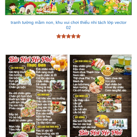
tranh tường mầm non, khu vui chơi thiếu nhi tách lớp vector
02
Được xếp
hạng
5
5
sao