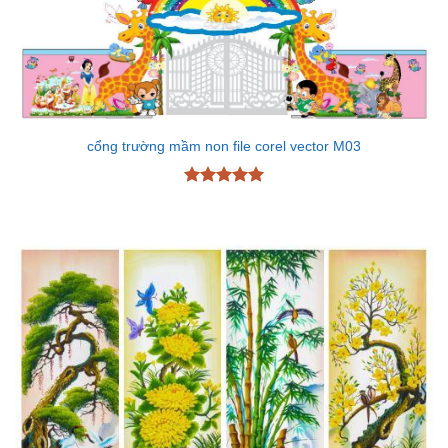
cổng trường mầm non file corel vector M03
Được xếp
hạng
5
5
sao