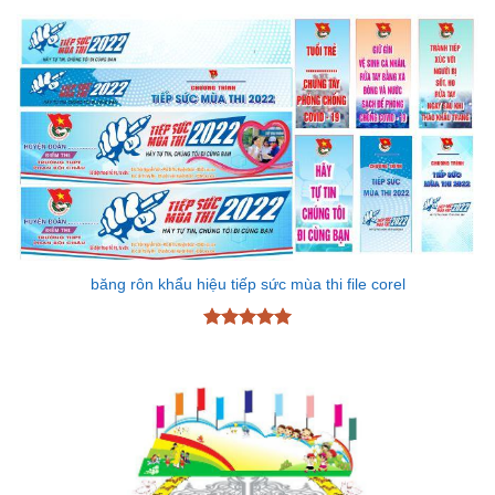
4
5 sao
băng rôn khẩu hiệu tiếp sức mùa thi file corel
Được xếp
hạng
5
5
sao