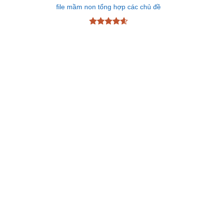
file mầm non tổng hợp các chủ đề
Được xếp
hạng
4.6
5 sao