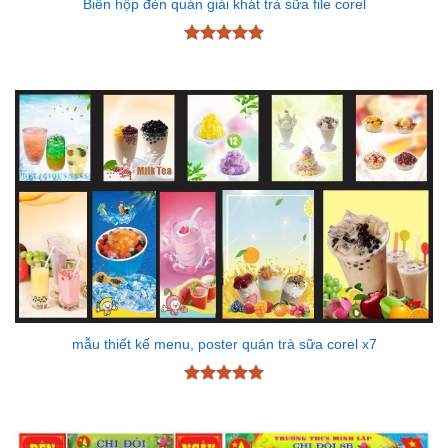
Biển hộp đèn quán giải khát trà sữa file corel
Được xếp
hạng
4.89
5 sao
mẫu thiết kế menu, poster quán trà sữa corel x7
Được xếp
hạng
5
5
sao