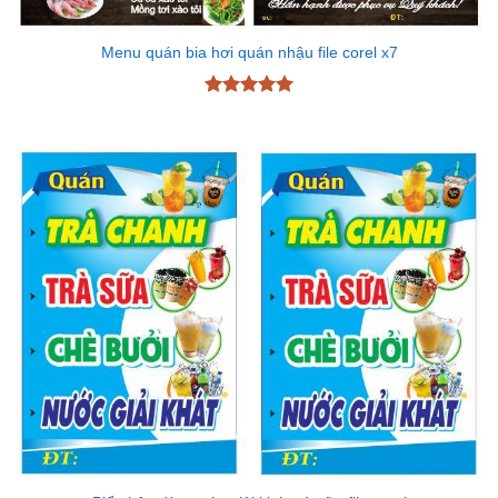
Menu quán bia hơi quán nhậu file corel x7
Được xếp
hạng
5
5
sao