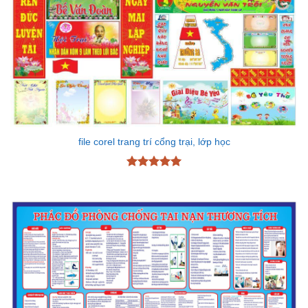
file corel trang trí cổng trại, lớp học
Được xếp
hạng
5
5
sao