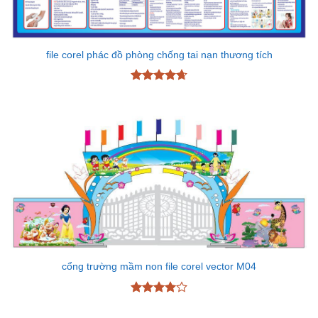
file corel phác đồ phòng chống tai nạn thương tích
Được xếp
hạng
4.67
5 sao
cổng trường mầm non file corel vector M04
Được
xếp hạng