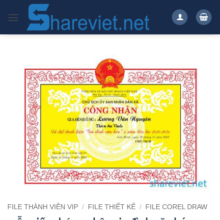
Bỏ
qua
nội
dung
FILE THÀNH VIÊN VIP
/
FILE THIẾT KẾ
/
FILE COREL DRAW